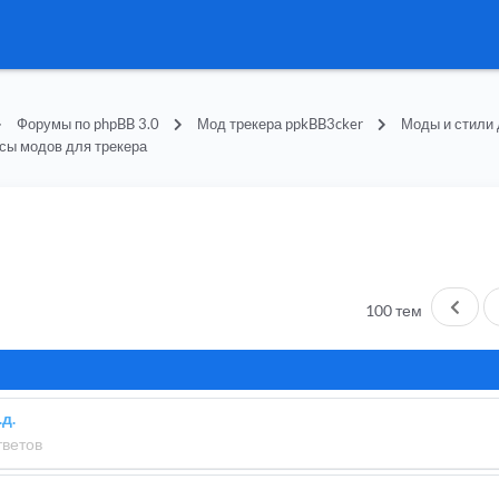
Форумы по phpBB 3.0
Мод трекера ppkBB3cker
Моды и стили 
сы модов для трекера
Пред
100 тем
.д.
тветов