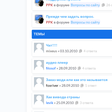
PPK
в форуме
Вопросы по сайту
26 
Прежде чем задать вопрос.
PPK
в форуме
Вопросы по сайту
ТЕМЫ
Чат!!!!
mixeus
»
03.10.2010
4 ответа
аудио плеер
filosof
»
28.09.2010
4 ответа
Заказ мода или как это называется
foxriver
»
28.09.2010
1 ответ
Хак вивода страны
levik
»
25.09.2010
3 ответа