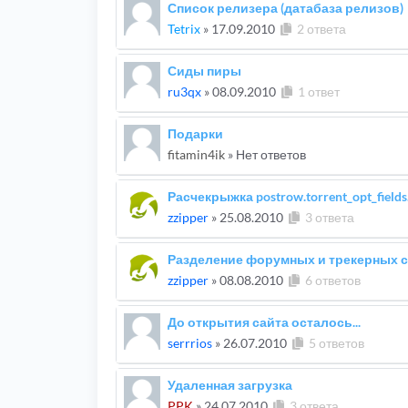
Список релизера (датабаза релизов)
Tetrix
»
17.09.2010
2 ответа
Сиды пиры
ru3qx
»
08.09.2010
1 ответ
Подарки
fitamin4ik
» Нет ответов
Расчекрыжка postrow.torrent_opt_field
zzipper
»
25.08.2010
3 ответа
Разделение форумных и трекерных 
zzipper
»
08.08.2010
6 ответов
До открытия сайта осталось...
serrrios
»
26.07.2010
5 ответов
Удаленная загрузка
PPK
»
24.07.2010
3 ответа