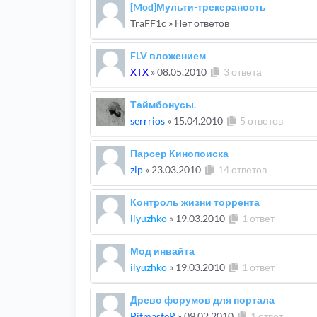
[Mod]Мульти-трекераность
TraFF1c
» Нет ответов
FLV вложением
XTX
»
08.05.2010
3 ответа
Таймбонусы.
serrrios
»
15.04.2010
5 ответов
Парсер Кинопоиска
zip
»
23.03.2010
14 ответов
Контроль жизни торрента
ilyuzhko
»
19.03.2010
1 ответ
Мод инвайта
ilyuzhko
»
19.03.2010
1 ответ
Древо форумов для портала
BitmasteR
»
09.02.2010
1 ответ