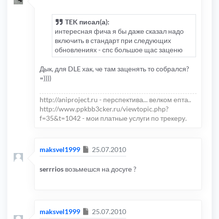
TEK писал(а):
интересная фича я бы даже сказал надо
включить в стандарт при следующих
обновлениях - спс большое щас заценю
Дык, для DLE хак, че там заценять то собрался?
=))))
http://aniproject.ru - перспектива... велком епта..
http://www.ppkbb3cker.ru/viewtopic.php?
f=35&t=1042 - мои платные услуги по трекеру.
Сообщение
maksvel1999
25.07.2010
serrrios
возьмешся на досуге ?
Сообщение
maksvel1999
25.07.2010