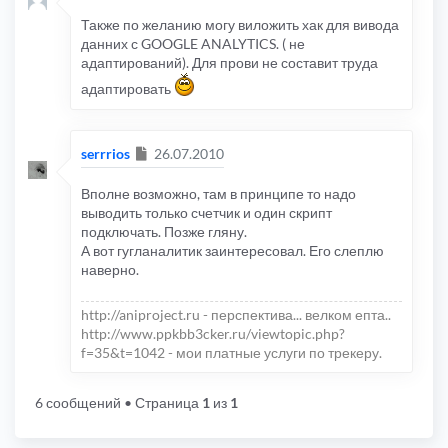
Также по желанию могу виложить хак для вивода
данних с GOOGLE ANALYTICS. ( не
адаптирований). Для прови не составит труда
адаптировать
Сообщение
serrrios
26.07.2010
Вполне возможно, там в принципе то надо
выводить только счетчик и один скрипт
подключать. Позже гляну.
А вот гугланалитик заинтересовал. Его слеплю
наверно.
http://aniproject.ru - перспектива... велком епта..
http://www.ppkbb3cker.ru/viewtopic.php?
f=35&t=1042 - мои платные услуги по трекеру.
6 сообщений
• Страница
1
из
1