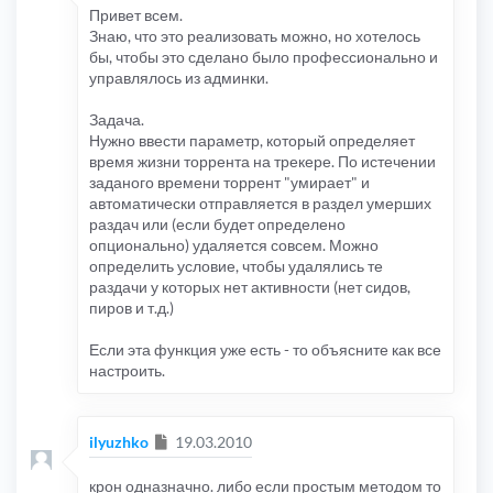
Привет всем.
Знаю, что это реализовать можно, но хотелось
бы, чтобы это сделано было профессионально и
управлялось из админки.
Задача.
Нужно ввести параметр, который определяет
время жизни торрента на трекере. По истечении
заданого времени торрент "умирает" и
автоматически отправляется в раздел умерших
раздач или (если будет определено
опционально) удаляется совсем. Можно
определить условие, чтобы удалялись те
раздачи у которых нет активности (нет сидов,
пиров и т.д.)
Если эта функция уже есть - то объясните как все
настроить.
Сообщение
ilyuzhko
19.03.2010
крон одназначно. либо если простым методом то