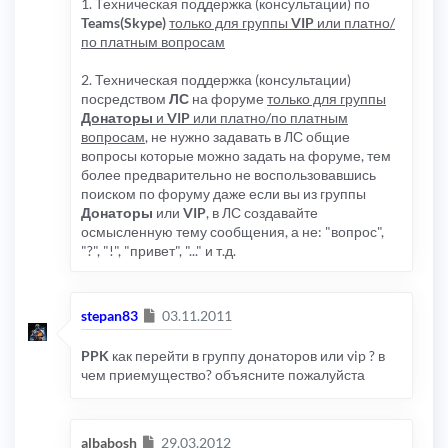
1. Техническая поддержка (консультации) по
Teams(Skype)
только для группы
VIP
или платно/
по платным вопросам
2. Техническая поддержка (консультации)
посредством
ЛС
на форуме
только для группы
Донаторы
и
VIP
или платно/по платным
вопросам
, не нужно задавать в ЛС общие
вопросы которые можно задать на форуме, тем
более предварительно не воспользовавшись
поиском по форуму даже если вы из группы
Донаторы
или
VIP
, в ЛС создавайте
осмысленную тему сообщения, а не: "вопрос",
"?", "!", "привет", "..." и т.д.
Сообщение
stepan83
03.11.2011
PPK
как перейти в группу донаторов или vip ? в
чем приемущество? объясните пожалуйста
Сообщение
albabosh
29.03.2012