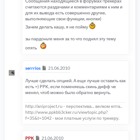
Сообщения находящиеся в форумах-трекерах
считаются раздачами и комментариями к ним и
для их вывода есть совершенно другие,
выполняющие свои функции, кнопки)
Зачем делать кашу, я не пойму
зы пардоньте меня за то что поднял эту тему
опять
Сообщение
serrrios
21.06.2010
Лучше сделать опцией. А еще лучше оставить как
есть =) PPK, если поменяешь скинь дифф че
менял, чтоб можно было обратно вернуть.
http://aniproject.ru - перспектива... велком епта..
http://www.ppkbb3cker.ru/viewtopic.php?
f=35&t=1042 - мои платные услуги по трекеру.
Сообщение
PPK
21.06.2010