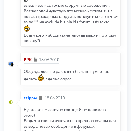
вываливались только форумные сообщения.
Вот
жо
попой чувствую что можно исключить из
поиска трекерные форумы, воткнув в сёч.пхп что-
то по*** на exclude bla bla bla forum_astracker...
Есть у кого-нибудь какие-нибудь мысли по этому
поводу?)
Сообщение
PPK
18.06.2010
Обсуждалось не раз, ответ был: не нужно так
делать
, сделал опрос.
Сообщение
zzipper
18.06.2010
Ну это же не логично как-то)) Я не понимаю
этого)
Ведь эти кнопки изначально предназначены для
вывода новых сообщений в форумах.