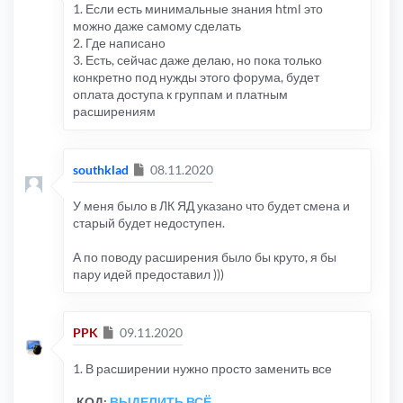
1. Если есть минимальные знания html это
можно даже самому сделать
2. Где написано
3. Есть, сейчас даже делаю, но пока только
конкретно под нужды этого форума, будет
оплата доступа к группам и платным
расширениям
Сообщение
southklad
08.11.2020
У меня было в ЛК ЯД указано что будет смена и
старый будет недоступен.
А по поводу расширения было бы круто, я бы
пару идей предоставил )))
Сообщение
PPK
09.11.2020
1. В расширении нужно просто заменить все
КОД:
ВЫДЕЛИТЬ ВСЁ