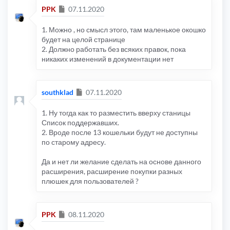
Сообщение
PPK
07.11.2020
1. Можно , но смысл этого, там маленькое окошко
будет на целой странице
2. Должно работать без всяких правок, пока
никаких изменений в документации нет
Сообщение
southklad
07.11.2020
1. Ну тогда как то разместить вверху станицы
Список поддержавших.
2. Вроде после 13 кошельки будут не доступны
по старому адресу.
Да и нет ли желание сделать на основе данного
расширения, расширение покупки разных
плюшек для пользователей ?
Сообщение
PPK
08.11.2020