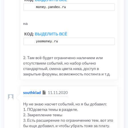
money
.
yandex
.
ru
на
КОД:
ВЫДЕЛИТЬ ВСЁ
yoomoney
.
ru
2. Там всё будет ограничено наличием или
отсутствием событий, но набор обычно
стандартный, смена цвета ника, доступ в
закрытые форумы, возможность постинга и т.д.
Сообщение
southklad
11.11.2020
Ну не знаю насчет событий, но я бы добавил:
1. ПОдсветка темы в разделе.
2. Закрепление темы
3. Есть расширение по ограничению тем, вот это
бы еще добавил, и чтобы убрать тоже за плату.