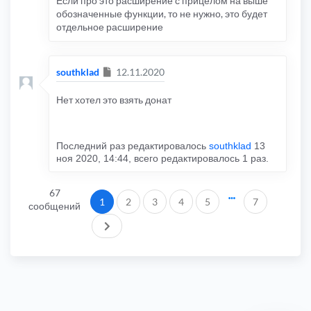
Если про это расширение с прицелом на выше
обозначенные функции, то не нужно, это будет
отдельное расширение
Сообщение
southklad
12.11.2020
Нет хотел это взять донат
Последний раз редактировалось
southklad
13
ноя 2020, 14:44, всего редактировалось 1 раз.
67
1
2
3
4
5
7
сообщений
След.