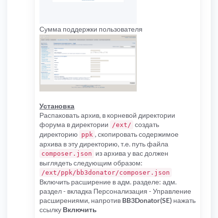
Сумма поддержки пользователя
Установка
Распаковать архив, в корневой директории
форума в директории
создать
/ext/
директорию
, скопировать содержимое
ppk
архива в эту директорию, т.е. путь файла
из архива у вас должен
composer.json
выглядеть следующим образом:
/ext/ppk/bb3donator/composer.json
Включить расширение в адм. разделе: адм.
раздел - вкладка Персонализация - Управление
расширениями, напротив
BB3Donator(SE)
нажать
ссылку
Включить