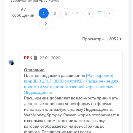
WebMoney Sprypay Payeer
67
1
2
3
4
5
7
сообщений
След.
Просмотры:
13052
•
Сообщение
PPK
23.01.2020
Описание
Платная редакция расширения
[Расширение]
(phpBB 3.2/3.3) BB3Donator(SE): Расширение для
приёма и учёта пожертвований через систему
Яндекс.Деньги
Расширение добавляет возможность принимать
денежные переводы через форму на форуме
используя платёжную систему Яндекс.Деньги,
WebMoney, Sprypay, Payeer. Форма отображается
в всплывающем окне при клике на ссылку
которая отображается на всех страницах
форума. Расширение может вести