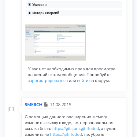
Условия
История версий
У вас нет необходимых прав для просмотра
вложений в этом сообщении. Попробуйте
зарегистрироваться
или
войти
на форум.
Сообщение
SMERCH
11.08.2019
С помощью данного расширения я смогу
изменить ссылку в коде, т.е. первоначальная
ссылка была:
https://git.com.gjfiifodod
, а нужно
изменить на
https://gjfiifodod
, т.е. убрать