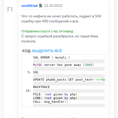
Сообщение
southklad
12.10.2022
Что-то нифига не хочет работать, падает в 504
ошибку при 400 сообщений и все.
Отправлено спустя 1 час 39 секунд:
С запрос ошибкой разобрался, но такая бяка
полезла
КОД:
ВЫДЕЛИТЬ ВСЁ
SQL ERROR 
[
 mysqli 
]
MySQL
 server has gone away 
[
2006
]
SQL
UPDATE phpbb_posts SET post_text
=
'<r>При ремо
BACKTRACE
FILE
:
(
not
 given 
by
 php
)
LINE
:
(
not
 given 
by
 php
)
CALL
:
 msg_handler
()
FILE
:
[
ROOT
]/
phpbb
/
db
/
driver
/
driver
.
php
LINE
:
1020
CALL
:
 trigger_error
()