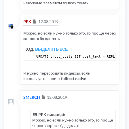
ненужные элементы во всех темах!
Сообщение
PPK
12.08.2019
Можно, но если нужно только это, то проще через
запрос к бд сделать
КОД:
ВЫДЕЛИТЬ ВСЁ
UPDATE phpbb_posts SET post_text 
=
 REPLACE 
(
po
И нужно пересоздать индексы, если
используется поиск
fulltext native
Сообщение
SMERCH
12.08.2019
PPK писал(а):
Можно, но если нужно только это, то проще
через запрос к бд сделать