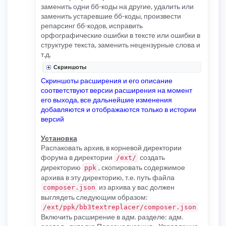
заменить одни бб-коды на другие, удалить или
заменить устаревшие бб-коды, произвести
репарсинг бб-кодов, исправить
орфографические ошибки в тексте или ошибки в
структуре текста, заменить нецензурные слова и
т.д.
Скриншоты
Скриншоты расширения и его описание
соответствуют версии расширения на момент
его выхода, все дальнейшие изменения
добавляются и отображаются только в истории
версий
Установка
Распаковать архив, в корневой директории
форума в директории
создать
/ext/
директорию
, скопировать содержимое
ppk
архива в эту директорию, т.е. путь файла
из архива у вас должен
composer.json
выглядеть следующим образом:
/ext/ppk/bb3textreplacer/composer.json
Включить расширение в адм. разделе: адм.