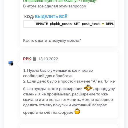
Отправлено спустя 1 час 46 минут 51 секунду:
В итоге все сделал этим запросом
FILE
:
[
ROOT
]/
phpbb
/
db
/
driver
/
mysqli
.
php
LINE
:
195
CALL
:
 phpbb\db\driver\driver
->
sql_error
()
КОД:
ВЫДЕЛИТЬ ВСЁ
FILE
:
[
ROOT
]/
phpbb
/
db
/
driver
/
factory
.
php
UPDATE phpbb_posts SET post_text 
=
 REPLACE 
(
po
LINE
:
345
CALL
:
 phpbb\db\driver\mysqli
->
sql_query
()
FILE
:
[
ROOT
]/
ext
/
ppk
/
bb3textreplacer
/
controlle
Как то откатить покупку можно?
LINE
:
869
CALL
:
 phpbb\db\driver\factory
->
sql_query
()
FILE
:
[
ROOT
]/
ext
/
ppk
/
bb3textreplacer
/
controlle
Сообщение
PPK
13.10.2022
LINE
:
242
CALL
:
 ppk\bb3textreplacer\controller\bb3textre
1. Нужно было уменьшить количество
FILE
:
[
ROOT
]/
vendor
/
symfony
/
http
-
kernel
/
HttpKe
LINE
:
151
сообщений для обработки
CALL
:
 ppk\bb3textreplacer\controller\bb3textre
2. Если дело было в простой замене "А" на "Б" не
FILE
:
[
ROOT
]/
vendor
/
symfony
/
http
-
kernel
/
HttpKe
было нужды в этом расширении
, процедуру
LINE
:
68
отмены я не продумывал, расширение то уже
CALL
:
Symfony
\Component\HttpKernel\HttpKernel
-
скачано и это нельзя отменить, можно наверное
FILE
:
[
ROOT
]/
app
.
php
сделать отмену покупки и частичный возврат
LINE
:
35
CALL
:
Symfony
\Component\HttpKernel\HttpKernel
-
средств на счёт на форуме