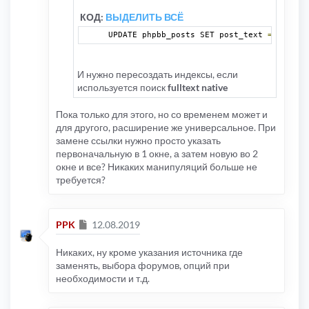
КОД:
ВЫДЕЛИТЬ ВСЁ
UPDATE phpbb_posts SET post_text 
=
 REPLAC
И нужно пересоздать индексы, если
используется поиск
fulltext native
Пока только для этого, но со временем может и
для другого, расширение же универсальное. При
замене ссылки нужно просто указать
первоначальную в 1 окне, а затем новую во 2
окне и все? Никаких манипуляций больше не
требуется?
Сообщение
PPK
12.08.2019
Никаких, ну кроме указания источника где
заменять, выбора форумов, опций при
необходимости и т.д.