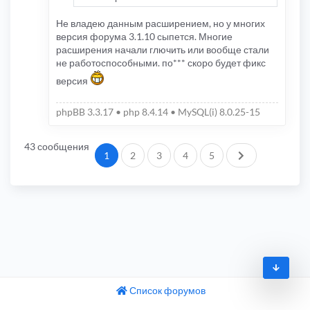
"host"
:
"www.ppkbb3cker.ru"
,
"directory"
:
"/vc"
,
"filename"
:
"bb3invites.json"
Не владею данным расширением, но у многих
}
версия форума 3.1.10 сыпется. Многие
}
расширения начали глючить или вообще стали
}
не работоспособными. по*** скоро будет фикс
версия
phpBB 3.3.17 • php 8.4.14 • MySQL(i) 8.0.25-15
43 сообщения
След.
1
2
3
4
5
Список форумов