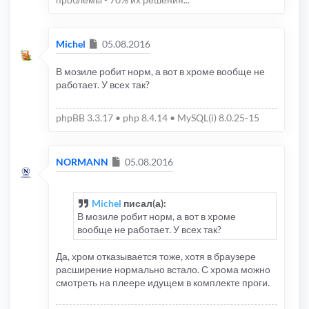
Сообщение
Michel
05.08.2016
В мозиле робит норм, а вот в хроме вообще не
работает. У всех так?
phpBB 3.3.17 • php 8.4.14 • MySQL(i) 8.0.25-15
Сообщение
NORMANN
05.08.2016
Michel
писал(а):
В мозиле робит норм, а вот в хроме
вообще не работает. У всех так?
Да, хром отказывается тоже, хотя в браузере
расширение нормально встало. С хрома можно
смотреть на плеере идущем в комплекте проги.