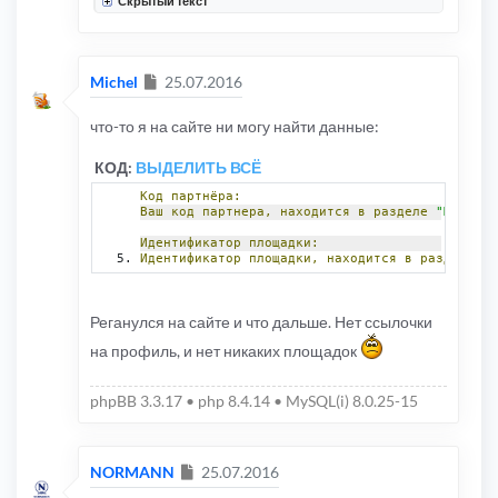
Скрытый текст
Сообщение
Michel
25.07.2016
что-то я на сайте ни могу найти данные:
КОД:
ВЫДЕЛИТЬ ВСЁ
Код
партнёра:
Ваш
код
партнера,
находится
в
разделе
"Мой про
Идентификатор
площадки:
Идентификатор
площадки,
находится
в
разделе
"П
Реганулся на сайте и что дальше. Нет ссылочки
на профиль, и нет никаких площадок
phpBB 3.3.17 • php 8.4.14 • MySQL(i) 8.0.25-15
Сообщение
NORMANN
25.07.2016