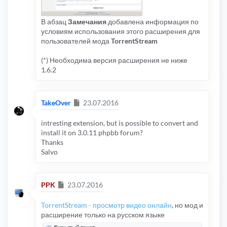
В абзац
Замечания
добавлена информация по
условиям использования этого расширения для
пользователей мода
TorrentStream
(*) Необходима версия расширения не ниже
1.6.2
Сообщение
TakeOver
23.07.2016
intresting extension, but is possible to convert and
install it on 3.0.11 phpbb forum?
Thanks
Salvo
Сообщение
PPK
23.07.2016
TorrentStream - просмотр видео онлайн
, но мод и
расширение только на русском языке