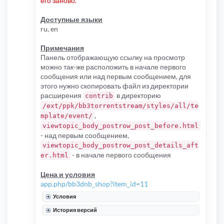
его заново.
Доступные языки
ru, en
Примечания
Панель отображающую ссылку на просмотр
можно так-же расположить в начале первого
сообщения или над первым сообщением, для
этого нужно скопировать файл из директории
расширения
в директорию
contrib
/ext/ppk/bb3torrentstream/styles/all/te
,
mplate/event/
viewtopic_body_postrow_post_before.html
- над первым сообщением,
viewtopic_body_postrow_post_details_aft
- в начале первого сообщения
er.html
Цена и условия
app.php/bb3dnb_shop?item_id=11
Условия
История версий