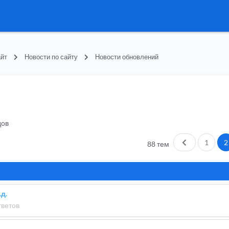
йт
Новости по сайту
Новости обновлений
дов
Пред.
1
2
88 тем
.д.
тветов