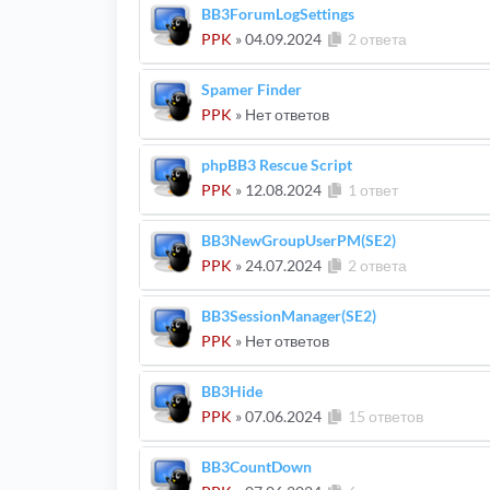
BB3ForumLogSettings
PPK
»
04.09.2024
2 ответа
Spamer Finder
PPK
» Нет ответов
phpBB3 Rescue Script
PPK
»
12.08.2024
1 ответ
BB3NewGroupUserPM(SE2)
PPK
»
24.07.2024
2 ответа
BB3SessionManager(SE2)
PPK
» Нет ответов
BB3Hide
PPK
»
07.06.2024
15 ответов
BB3CountDown