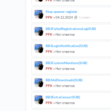
PPK
» Нет ответов
Stop spamer register
PPK
»
04.12.2024
1 ответ
BB3FailedRegistrationsLog(SUB)
PPK
» Нет ответов
BB3LoginNotification(SUB)
PPK
» Нет ответов
BB3CustomMentions(SUB)
PPK
» Нет ответов
BB3AdDownloads(SUB)
PPK
» Нет ответов
BB3ExtraCensor(SUB)
PPK
» Нет ответов