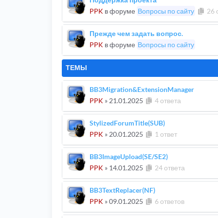
PPK
в форуме
Вопросы по сайту
26 
Прежде чем задать вопрос.
PPK
в форуме
Вопросы по сайту
ТЕМЫ
BB3Migration&ExtensionManager
PPK
»
21.01.2025
4 ответа
StylizedForumTitle(SUB)
PPK
»
20.01.2025
1 ответ
BB3ImageUpload(SE/SE2)
PPK
»
14.01.2025
24 ответа
BB3TextReplacer(NF)
PPK
»
09.01.2025
6 ответов