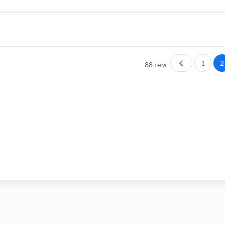
Пред.
1
2
88 тем