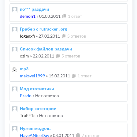
по*** раздачи
demon1
»
01.03.2011
1 ответ
Грабер с rutracker . org
loganxfi
»
27.02.2011
5 ответов
Список файлов раздачи
ozim
»
22.02.2011
5 ответов
mp3
maksvel1999
»
15.02.2011
1 ответ
Мод статистики
Prado
» Нет ответов
Набор категории
TraFF1c
» Нет ответов
Нужен модуль
HaveANiceDay
»
08.01.2011
7 ответов