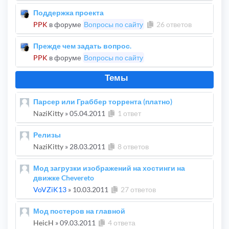
Поддержка проекта
PPK
в форуме
Вопросы по сайту
26 ответов
Прежде чем задать вопрос.
PPK
в форуме
Вопросы по сайту
Темы
Парсер или Граббер торрента (платно)
NaziKitty
»
05.04.2011
1 ответ
Релизы
NaziKitty
»
28.03.2011
8 ответов
Мод загрузки изображений на хостинги на
движке Chevereto
VoVZiK13
»
10.03.2011
27 ответов
Мод постеров на главной
HeicH
»
09.03.2011
4 ответа