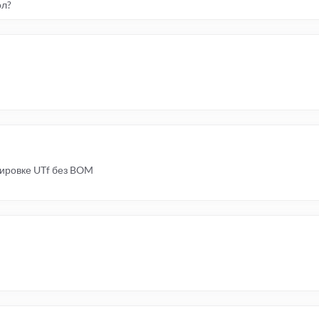
ол?
дировке UTf без BOM