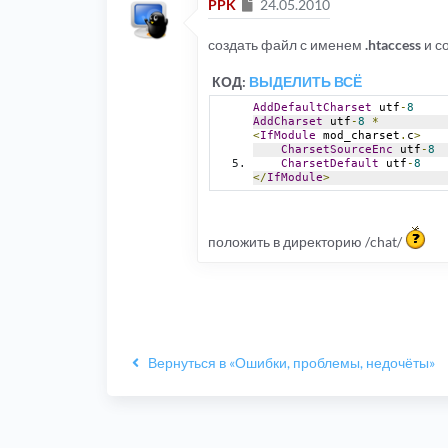
Сообщение
PPK
24.05.2010
создать файл с именем
.htaccess
и с
КОД:
ВЫДЕЛИТЬ ВСЁ
AddDefaultCharset
 utf
-
8
AddCharset
 utf
-
8
*
<
IfModule
 mod_charset
.
c
>
CharsetSourceEnc
 utf
-
8
CharsetDefault
 utf
-
8
</
IfModule
>
положить в директорию /chat/
Вернуться в «Ошибки, проблемы, недочёты»