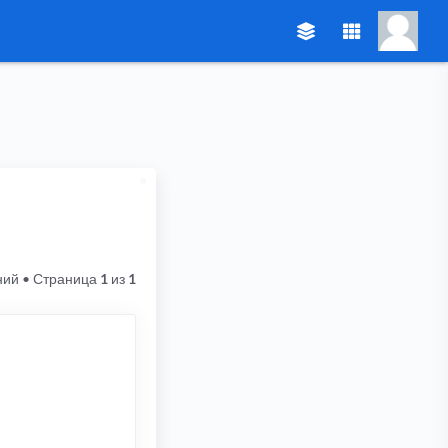
ний
• Страница
1
из
1