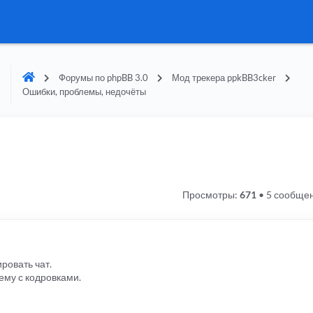
Форумы по phpBB 3.0
Мод трекера ppkBB3cker
Ошибки, проблемы, недочёты
Просмотры:
671
•
5 сообще
ровать чат.
му с кодровками.