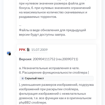
при нулевом значении размера файла для
бонуса, б. при нулевых значениях ограничений
на максимальное количество скачиваемых и
раздаваемых торрентов.
--
Файлы в виде обновления для предыдущей
версии будут доступны завтра.
Сообщение
PPK
15.07.2009
Версия
: 200904111752 (rev.20090711)
а. Незначительные исправления в чате.
б. Расширение функциональности спойлера (
Скрытый текст
), уменьшения размеров изображений, подгрузка
изображений при раскрытии спойлера,
фильтрация изображений с нежелательных
доменов, т.е. все функции как и в оригинальном
phpBB2 спойлере.