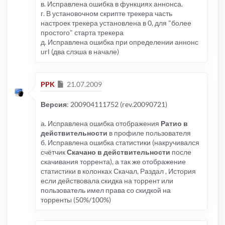
в. Исправлена ошибка в функциях аннонса.
г. В установочном скрипте трекера часть
настроек трекера установлена в 0, для "более
простого" старта трекера
д. Исправлена ошибка при определении аннонс
url (два слэша в начале)
Сообщение
PPK
21.07.2009
Версия
: 200904111752 (rev.20090721)
а. Исправлена ошибка отображения
Ратио в
действительности
в профиле пользователя
б. Исправлена ошибка статистики (накручивался
счётчик
Скачано в действительности
после
скачивания торрента), а так же отображение
статистики в колонках Скачал, Раздал , История
если действовала скидка на торрент или
пользователь имел права со скидкой на
торренты (50%/100%)