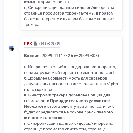
комментария торрента
е. Синхронизация данных сидеров/личеров на
странице просмотра торрента/темы, в правом
блоке по торренту с нижним блоком с данными
трекера
Сообщение
PPK
04.08.2009
Версия
: 200904111752 (rev.20090803)
а. Исправлена ошибка в кодировании торрента,
если загружаемый торрент не имел аннонс url
б. Добавлена совместимость для серверов
допускающих использование только тегов
<?php
в php скриптах
в. В настройки трекера добавлена опция для
возможности
Принудительного gz сжатия
/
Несжатого
ответа клиенту при аннонсе, иначе
будет определяться на основе присылаемого
клиентом заголовков.
г. Синхронизация данных сидеров/личеров на
странице просмотра списка тем, странице