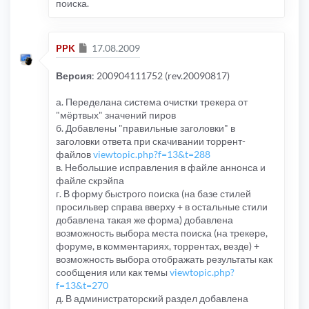
поиска.
Сообщение
PPK
17.08.2009
Версия
: 200904111752 (rev.20090817)
а. Переделана система очистки трекера от
"мёртвых" значений пиров
б. Добавлены "правильные заголовки" в
заголовки ответа при скачивании торрент-
файлов
viewtopic.php?f=13&t=288
в. Небольшие исправления в файле аннонса и
файле скрэйпа
г. В форму быстрого поиска (на базе стилей
просильвер справа вверху + в остальные стили
добавлена такая же форма) добавлена
возможность выбора места поиска (на трекере,
форуме, в комментариях, торрентах, везде) +
возможность выбора отображать результаты как
сообщения или как темы
viewtopic.php?
f=13&t=270
д. В администраторский раздел добавлена