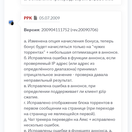
Сообщение
PPK
05.07.2009
Версия
: 200904111752 (rev.20090706)
а. Изменена опция начисления бонуса, теперь
бонус будет начисляться только на "чужих
торрентах" + небольшая оптимизация в аннонсе.
б. Исправлена ошибка в функции аннонса, если
проверяемый IP адрес (или адрес из
определённого диапазона) принимал
отрицательное значение - проверка давала
неправильный результат.
в. Исправлена ошибка в аннонсе, при
определении поддерживает ли клиент gzip
сжатие.
г. Исправлено отображение блока торрентов в
первом сообщении на странице (при переходе
на страницу не являющейся первой).
д. Чат трекера переведён на Аякс + исправлено
несколько ошибок.
е. Исправлены ошибки в функциях аннонса, а.