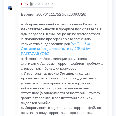
Сообщение
PPK
28.07.2009
Версия
: 200904111752 (rev.20090728)
а. Исправлена ошибка отображения
Ратио в
действительности
в профиле пользователя. в
адм разделе и в личном разделе пользователя
б. Добавление проверок по отображению
количества сидеров/личеров
Re: Ошибка
Статистики (раздал/скачал и т.д.) (Post by
BALTAZAR #740)
в. Изменения/оптимизации в функциях
скачивания/загрузки торрент файлов (проблема
с торрентами больших размеров)
г. Изменена настройка
Установка флага
приватности
, кроме опции принудительной
установки флага приватности в торрентах,
добавлена опция проверки наличие или
отсутствие (в зависимости от настройки) такого
флага в торренте, в соответствии с опцией
выдаётся ошибка
д. Исправления в кодировании торрент файлов,
ссылка на тему торрента, автора торрента,