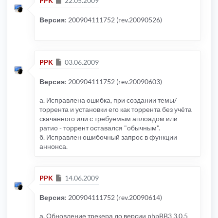
PPK
22.05.2009
Версия
: 200904111752 (rev.20090526)
Сообщение
PPK
03.06.2009
Версия
: 200904111752 (rev.20090603)
а. Исправлена ошибка, при создании темы/
торрента и установки его как торрента без учёта
скачанного или с требуемым аплоадом или
ратио - торрент оставался "обычным".
б. Исправлен ошибочный запрос в функции
аннонса.
Сообщение
PPK
14.06.2009
Версия
: 200904111752 (rev.20090614)
а. Обновление трекера до версии phpBB3 3.0.5