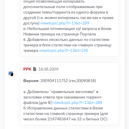
опция позволяющая копировать
дополнительные поля отображаемые при
создании темы/торрента из одного форума в
другой (т.е. можно копировать так же как и права
доступа)
viewtopic.php?f=13&t=289
е. Небольшая оптимизация sql запроса в блоке
Новинки трекера на странице Портала
ё. Добавлено несколько данных по статистике
трекера в блок статистики на главную страницу
трекера
viewtopic.php?f=13&t=290
Сообщение
PPK
18.08.2009
Версия
: 200904111752 (rev.20090818)
а. Добавлены "правильные заголовки" в
заголовки ответа при скачивании торрент-
файлов (для IE)
viewtopic.php?f=13&t=288
б. Исправление данных статистики в блоке
статистики на главной странице трекера (для
чисел более 2147483647 на 32-х битных ОС)