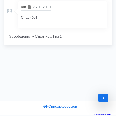
Сообщение
mif
25.01.2010
Спасибо!
3 сообщения
• Страница
1
из
1
Список форумов