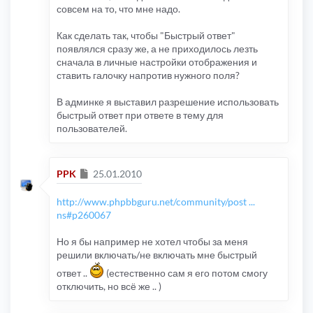
совсем на то, что мне надо.
Как сделать так, чтобы "Быстрый ответ"
появлялся сразу же, а не приходилось лезть
сначала в личные настройки отображения и
ставить галочку напротив нужного поля?
В админке я выставил разрешение использовать
быстрый ответ при ответе в тему для
пользователей.
Сообщение
PPK
25.01.2010
http://www.phpbbguru.net/community/post ...
ns#p260067
Но я бы например не хотел чтобы за меня
решили включать/не включать мне быстрый
ответ ..
(естественно сам я его потом смогу
отключить, но всё же .. )