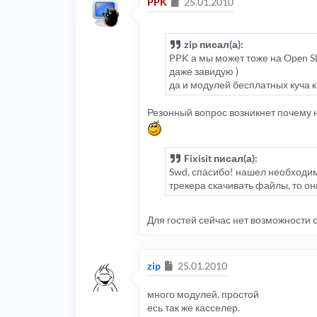
Сообщение
PPK
25.01.2010
zip писал(а):
PPK а мы может тоже на Open SL
даже завидую )
да и модулей бесплатных куча 
Резонный вопрос возникнет почему на
Fixisit писал(а):
Swd, спасибо! нашел необходим
трекера скачивать файлы, то он
Для гостей сейчас нет возможности 
Сообщение
zip
25.01.2010
много модулей, простой
есь так же касселер.