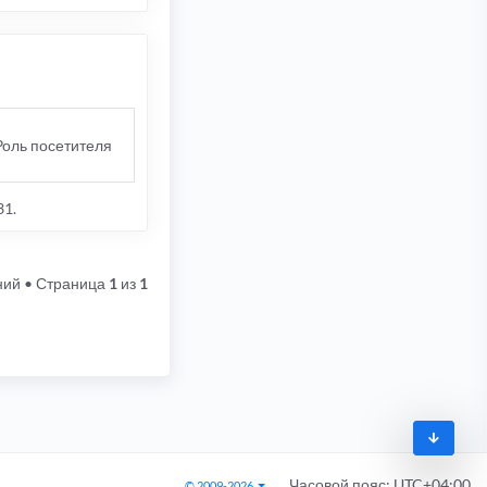
Роль посетителя
31.
ний
• Страница
1
из
1
Часовой пояс:
UTC+04:00
© 2009-2026