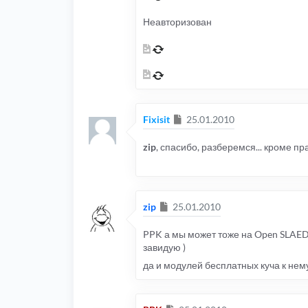
Неавторизован
Сообщение
Fixisit
25.01.2010
zip
, спасибо, разберемся... кроме п
Сообщение
zip
25.01.2010
PPK а мы может тоже на Open SLAED 
завидую )
да и модулей бесплатных куча к нем