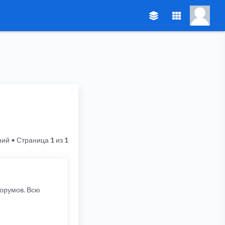
ний
• Страница
1
из
1
форумов. Всю