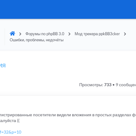
Форумы по phpBB 3.0
Мод трекера ppkBB3cker
Ошибки, проблемы, недочёты
ия
Просмотры:
733
•
9 сообще
регистрированные посетители видели вложения в простых разделах 
алуйста ((
p?f=32&p=10