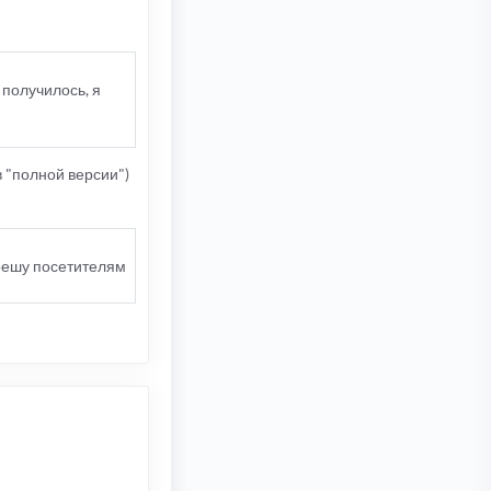
 получилось, я
в "полной версии")
зрешу посетителям