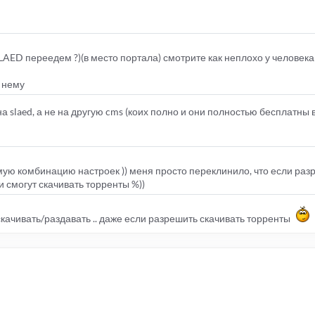
AED переедем ?)(в место портала) смотрите как неплохо у человека
к нему
 slaed, а не на другую cms (коих полно и они полностью бесплатны 
ую комбинацию настроек )) меня просто переклинило, что если ра
и смогут скачивать торренты %))
скачивать/раздавать .. даже если разрешить скачивать торренты