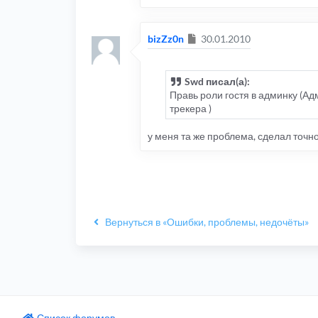
Сообщение
bizZz0n
30.01.2010
Swd писал(а):
Правь роли гостя в админку (Ад
трекера )
у меня та же проблема, сделал точно
Вернуться в «Ошибки, проблемы, недочёты»
Список форумов