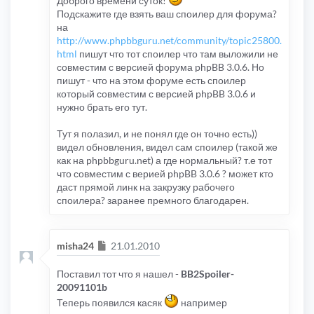
Доброго времени суток!
Подскажите где взять ваш споилер для форума?
на
http://www.phpbbguru.net/community/topic25800.
html
пишут что тот споилер что там выложили не
совместим с версией форума phpBB 3.0.6. Но
пишут - что на этом форуме есть споилер
который совместим с версией phpBB 3.0.6 и
нужно брать его тут.
Тут я полазил, и не понял где он точно есть))
видел обновления, видел сам споилер (такой же
как на phpbbguru.net) а где нормальный? т.е тот
что совместим с верией phpBB 3.0.6 ? может кто
даст прямой линк на закрузку рабочего
споилера? заранее премного благодарен.
Сообщение
misha24
21.01.2010
Поставил тот что я нашел -
BB2Spoiler-
20091101b
Теперь появился касяк
например