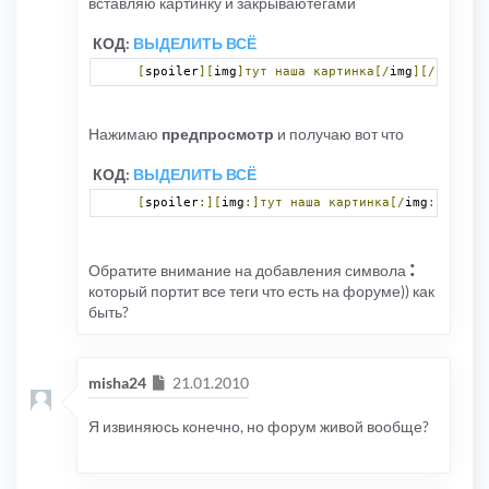
вставляю картинку и закрываютегами
КОД:
ВЫДЕЛИТЬ ВСЁ
[
spoiler
][
img
]тут
наша
картинка[/
img
][/
spoiler
Нажимаю
предпросмотр
и получаю вот что
КОД:
ВЫДЕЛИТЬ ВСЁ
[
spoiler
:][
img
:]тут
наша
картинка[/
img
:][/
spoi
:
Обратите внимание на добавления символа
который портит все теги что есть на форуме)) как
быть?
Сообщение
misha24
21.01.2010
Я извиняюсь конечно, но форум живой вообще?