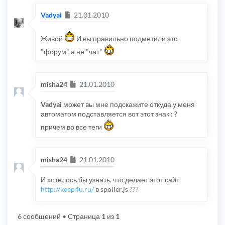
Сообщение
Vadyai
21.01.2010
Живой
И вы правильно подметили это
"форум" а не "чат"
Сообщение
misha24
21.01.2010
Vadyai
может вы мне подскажите откуда у меня
автоматом подставляется вот этот знак : ?
причем во все теги
Сообщение
misha24
21.01.2010
И хотелось бы узнать, что делает этот сайт
http://keep4u.ru/
в spoiler.js ???
6 сообщений
• Страница
1
из
1