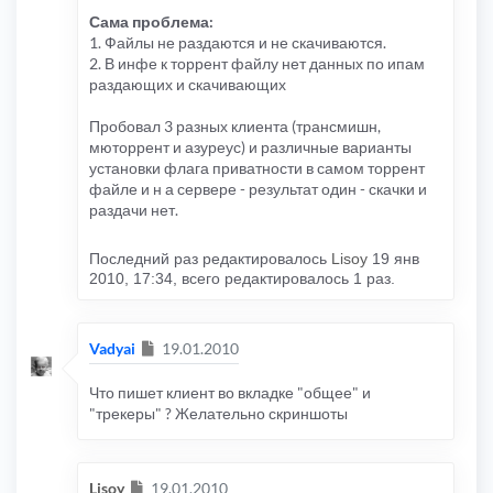
Сама проблема:
1. Файлы не раздаются и не скачиваются.
2. В инфе к торрент файлу нет данных по ипам
раздающих и скачивающих
Пробовал 3 разных клиента (трансмишн,
мюторрент и азуреус) и различные варианты
установки флага приватности в самом торрент
файле и н а сервере - результат один - скачки и
раздачи нет.
Последний раз редактировалось
Lisoy
19 янв
2010, 17:34, всего редактировалось 1 раз.
Сообщение
Vadyai
19.01.2010
Что пишет клиент во вкладке "общее" и
"трекеры" ? Желательно скриншоты
Сообщение
Lisoy
19.01.2010