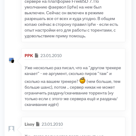
сервере на платформе FreeBSD 7. По
умолчанию фаервол (ipfw) на нем был
выключен. Сейчас он включен в режиме
разрешать все от всех и куда угодно. В общем
копаю сейчас в сторону правил ipfw - если есть
опыт настройки его для работы с торентами, с
удовольствием приму помощь.
Сообщение
PPK
23.01.2010
Уже несколько раз писал, что на "другом трекере
качает" - не аргумент, сколько пиров "там" и
сколько на вашем трекере?
(чем больше, тем
больше шанс), потом .. сервер никак не может
ограничить раздачу/скачивание торрента (ну
только если с этого-же сервера ещё и раздача/
скачивание идёт)
Сообщение
Lisoy
23.01.2010