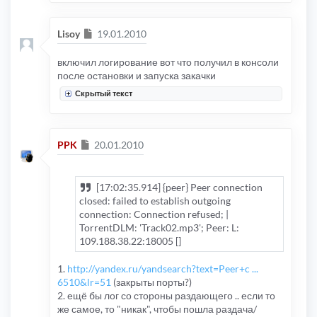
Сообщение
Lisoy
19.01.2010
включил логирование вот что получил в консоли
после остановки и запуска закачки
Скрытый текст
Сообщение
PPK
20.01.2010
[17:02:35.914] {peer} Peer connection
closed: failed to establish outgoing
connection: Connection refused; |
TorrentDLM: 'Track02.mp3'; Peer: L:
109.188.38.22:18005 []
1.
http://yandex.ru/yandsearch?text=Peer+c ...
6510&lr=51
(закрыты порты?)
2. ещё бы лог со стороны раздающего .. если то
же самое, то "никак", чтобы пошла раздача/