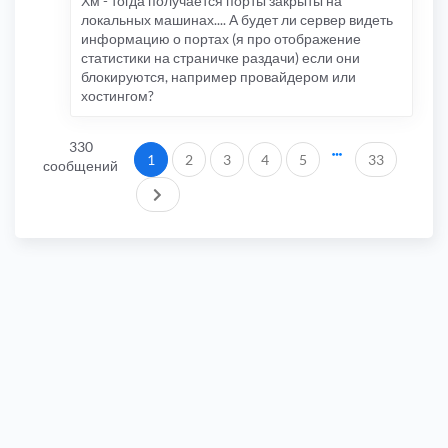
Хм - тогда получается порты закрыты на
локальных машинах.... А будет ли сервер видеть
информацию о портах (я про отображение
статистики на страничке раздачи) если они
блокируются, например провайдером или
хостингом?
330
1
2
3
4
5
33
сообщений
След.