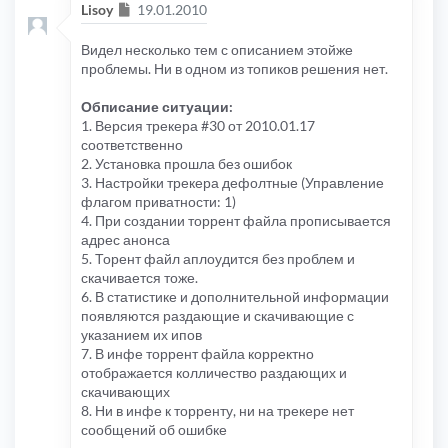
Сообщение
Lisoy
19.01.2010
Видел несколько тем с описанием этойже
проблемы. Ни в одном из топиков решения нет.
Обписание ситуации:
1. Версия трекера #30 от 2010.01.17
соответственно
2. Установка прошла без ошибок
3. Настройки трекера дефолтные (Управление
флагом приватности: 1)
4. При создании торрент файла прописывается
адрес анонса
5. Торент файл аплоудится без проблем и
скачивается тоже.
6. В статистике и дополнительной информации
появляются раздающие и скачивающие с
указанием их ипов
7. В инфе торрент файла корректно
отображается колличество раздающих и
скачивающих
8. Ни в инфе к торренту, ни на трекере нет
сообщений об ошибке