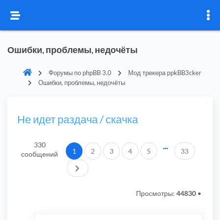
Ошибки, проблемы, недочёты
Форумы по phpBB 3.0
Мод трекера ppkBB3cker
Ошибки, проблемы, недочёты
Не идет раздача / скачка
330
1
2
3
4
5
33
сообщений
След.
Просмотры:
44830
•