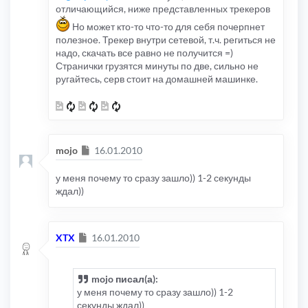
отличающийся, ниже представленных трекеров
Но может кто-то что-то для себя почерпнет
полезное. Трекер внутри сетевой, т.ч. региться не
надо, скачать все равно не получится =)
Странички грузятся минуты по две, сильно не
ругайтесь, серв стоит на домашней машинке.
Сообщение
mojo
16.01.2010
у меня почему то сразу зашло)) 1-2 секунды
ждал))
Сообщение
XTX
16.01.2010
mojo писал(а):
у меня почему то сразу зашло)) 1-2
секунды ждал))