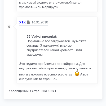
максимум! видимо внутрисетевой канал
хромает.....или маршруты
Сообщение
XTX
16.01.2010
Vadyai писал(а):
Нормально все загружается...ну может
секунды 3 максимум! видимо
внутрисетевой канал хромает.....или
маршруты
Это видимо проблемы с провайдером. Для
внутреннего айпи присвоено другое доменное
имя и в локалке есеснно все летает
А вот
снаружи как-то странно..
7 сообщений
• Страница
1
из
1