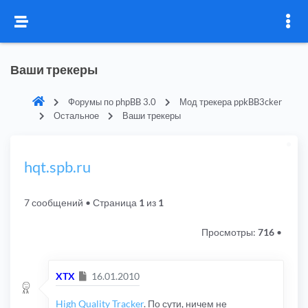
Ваши трекеры
Форумы по phpBB 3.0
Мод трекера ppkBB3cker
Остальное
Ваши трекеры
hqt.spb.ru
7 сообщений
• Страница
1
из
1
Просмотры:
716
•
Сообщение
XTX
16.01.2010
High Quality Tracker
. По сути, ничем не