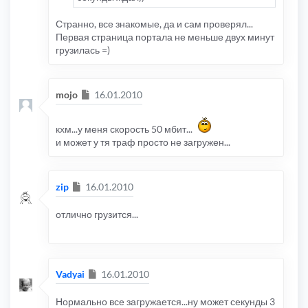
Странно, все знакомые, да и сам проверял...
Первая страница портала не меньше двух минут
грузилась =)
Сообщение
mojo
16.01.2010
кхм...у меня скорость 50 мбит...
и может у тя траф просто не загружен...
Сообщение
zip
16.01.2010
отлично грузится...
Сообщение
Vadyai
16.01.2010
Нормально все загружается...ну может секунды 3