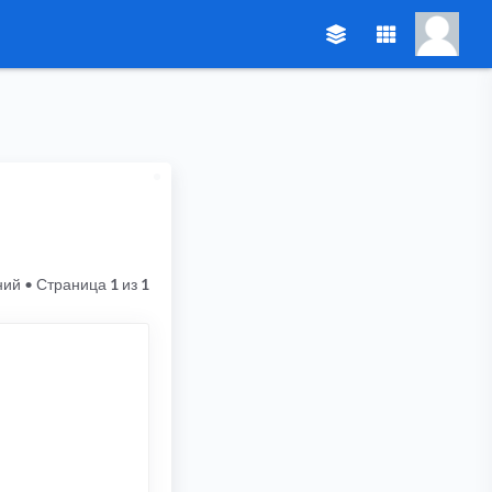
ний
• Страница
1
из
1