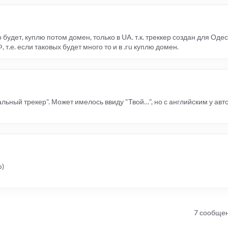
о будет, куплю потом домен, только в UA. т.к. треккер создан для Оде
, т.е. если таковых будет много то и в .ru куплю домен.
ьный трекер". Может имелось ввиду "Твой…", но с английским у авт
ю)
7 сообще