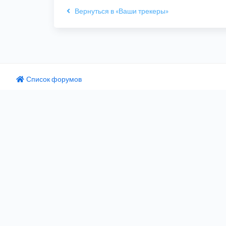
Вернуться в «Ваши трекеры»
Список форумов
одный текст
ните этот перевод
 отзыв поможет нам улучшить Google Переводчик