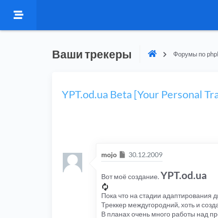
Ваши трекеры
Форумы по php
YPT.od.ua Beta [Your Personal Tr
Сообщение
mojo
30.12.2009
YPT.od.ua
Вот моё создание.
Пока что на стадии адаптирования ди
Треккер междугородний, хоть и созда
В планах очень много работы над пр