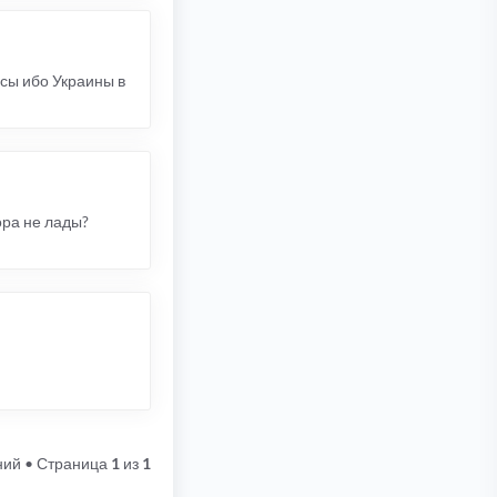
ссы ибо Украины в
ора не лады?
ний
• Страница
1
из
1