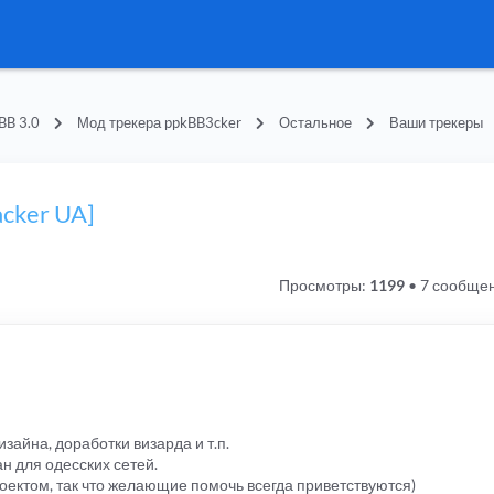
BB 3.0
Мод трекера ppkBB3cker
Остальное
Ваши трекеры
acker UA]
Просмотры:
1199
•
7 сообще
зайна, доработки визарда и т.п.
н для одесских сетей.
оектом, так что желающие помочь всегда приветствуются)