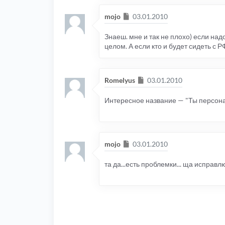
Сообщение
mojo
03.01.2010
Знаеш. мне и так не плохо) если над
целом. А если кто и будет сидеть с РФ
Сообщение
Romelyus
03.01.2010
Интересное название — "Ты персонал
Сообщение
mojo
03.01.2010
та да...есть проблемки... ща исправл