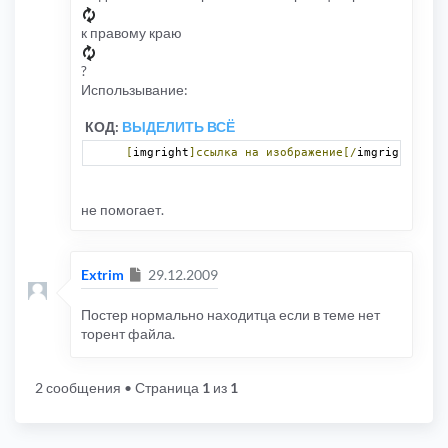
к правому краю
?
Использывание:
КОД:
ВЫДЕЛИТЬ ВСЁ
[
imgright
]ссылка
на
изображение[/
imgright
]
не помогает.
Сообщение
Extrim
29.12.2009
Постер нормально находитца если в теме нет
торент файла.
2 сообщения
• Страница
1
из
1