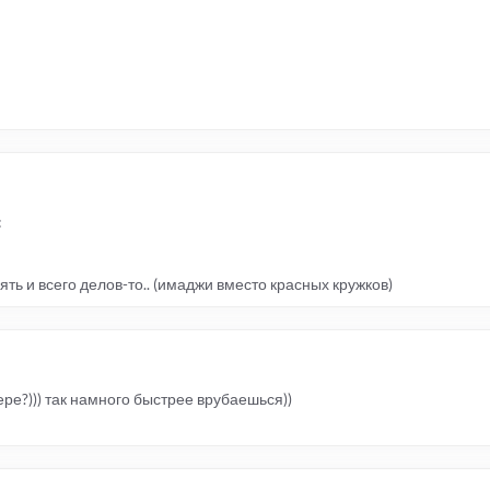
:
ть и всего делов-то.. (имаджи вместо красных кружков)
ре?))) так намного быстрее врубаешься))