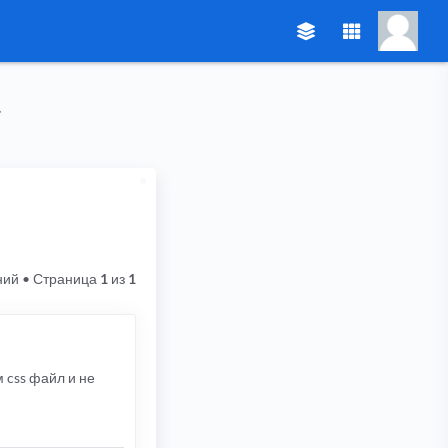
ний
• Страница
1
из
1
м css файл и не