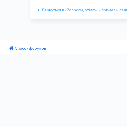
Вернуться в «Вопросы, ответы и примеры ре
Список форумов
одный текст
ните этот перевод
 отзыв поможет нам улучшить Google Переводчик