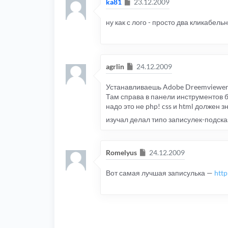
Сообщение
ka81
23.12.2009
ну как с лого - просто два кликабель
Сообщение
agrlin
24.12.2009
Устанавливаешь Adobe Dreemviewer и
Там справа в панели инструментов б
надо это не php! css и html должен 
изучал делал типо записулек-подска
Сообщение
Romelyus
24.12.2009
Вот самая лучшая записулька —
http