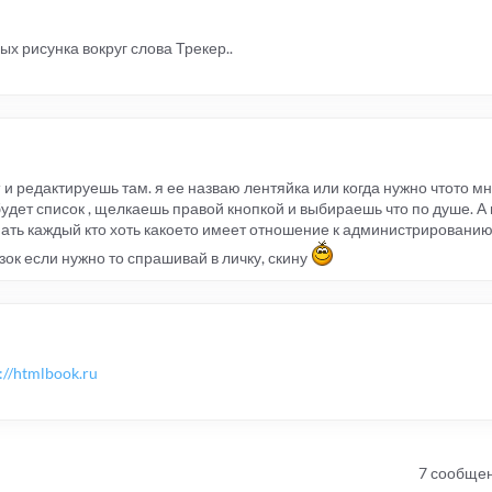
ных рисунка вокруг слова Трекер..
 редактируешь там. я ее назваю лентяйка или когда нужно чтото мн
удет список , щелкаешь правой кнопкой и выбираешь что по душе. А 
знать каждый кто хоть какоето имеет отношение к администрированию 
зок если нужно то спрашивай в личку, скину
://htmlbook.ru
7 сообще