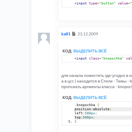
<input
type
=
"button"
value
=
Сообщение
ka81
23.12.2009
КОД:
ВЫДЕЛИТЬ ВСЁ
<input
class
=
"knopochka"
va
для начала поместить где-угодно в 
а в цсс ( находится в Стили - Темы - 
пропсиать аргменты класса - knopoc
КОД:
ВЫДЕЛИТЬ ВСЁ
.
knopochka 
{
position
:
absolute
;
left
:
500px
;
top
:
500px
;
}