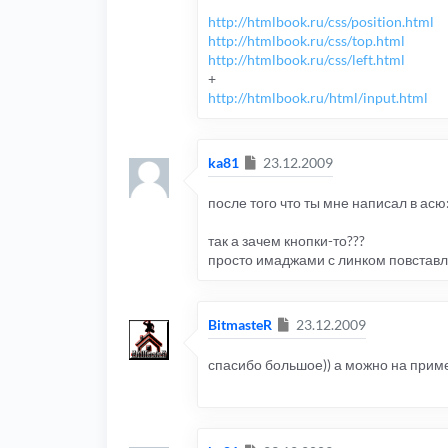
http://htmlbook.ru/css/position.html
http://htmlbook.ru/css/top.html
http://htmlbook.ru/css/left.html
+
http://htmlbook.ru/html/input.html
Сообщение
ka81
23.12.2009
после того что ты мне написал в асю
так а зачем кнопки-то???
просто имаджами с линком повставля
Сообщение
BitmasteR
23.12.2009
спасибо большое)) а можно на приме