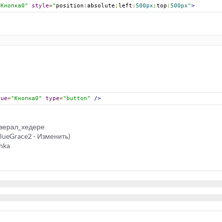
"Кнопка0"
style
=
"
position
:
absolute
;
left
:
500px
;
top
:
500px
"
>
lue
=
"Кнопка0"
type
=
"button"
/>
оверал_хедере
blueGrace2 - Изменить)
hka