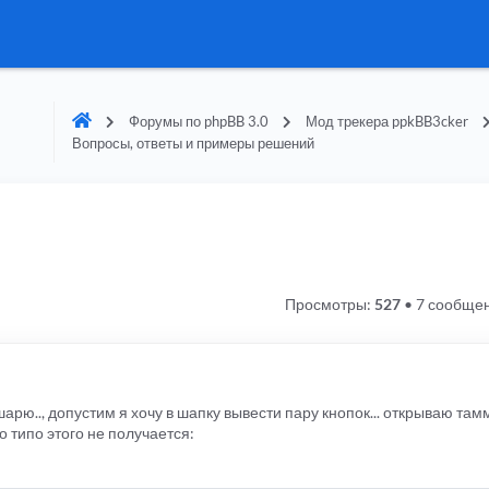
Форумы по phpBB 3.0
Мод трекера ppkBB3cker
Вопросы, ответы и примеры решений
Просмотры:
527
•
7 сообще
 шарю.., допустим я хочу в шапку вывести пару кнопок... открываю там
 то типо этого не получается: