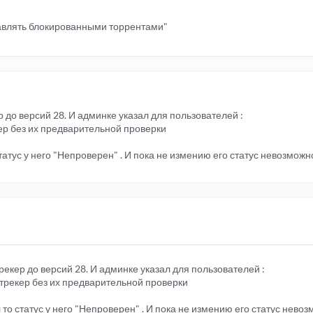
авлять блокированными торрентами"
 до версий 28. И админке указал для пользователей :
ер без их предварительной проверки
атус у него "Непроверен" . И пока не измению его статус невозможно
рекер до версий 28. И админке указал для пользователей :
 трекер без их предварительной проверки
то статус у него "Непроверен" . И пока не измению его статус невоз