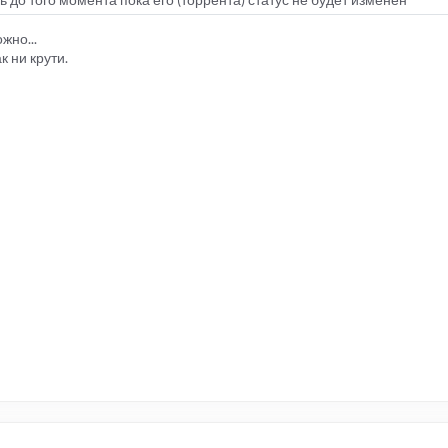
жно...
к ни крути.