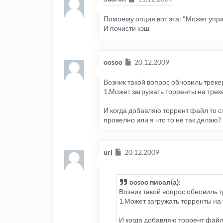
Помоему опция вот эта: "Может упр
И почисти кэш
Сообщение
oosoo
20.12.2009
Возник такой вопрос обновиль трекер
1.Может загружать торренты на трек
И когда добавляю торрент файл то ст
провелно или я что то не так делаю?
Сообщение
uri
20.12.2009
oosoo писал(а):
Возник такой вопрос обновиль т
1.Может загружать торренты на
И когда добавляю торрент файл 