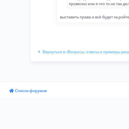
провелно или я что то не так д
выставить права и всё будет ок,рой
Вернуться в «Вопросы, ответы и примеры ре
Список форумов
одный текст
ните этот перевод
 отзыв поможет нам улучшить Google Переводчик