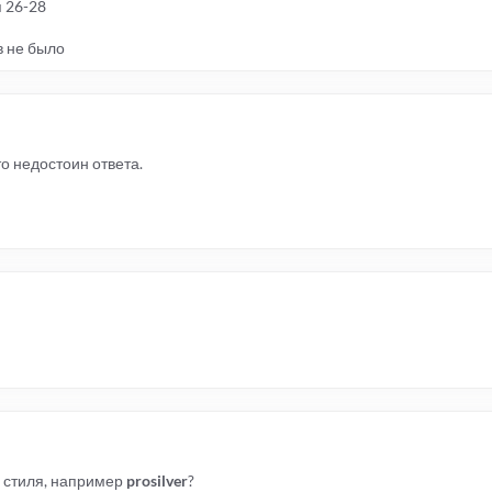
 26-28
 не было
то недостоин ответа.
о стиля, например
prosilver
?