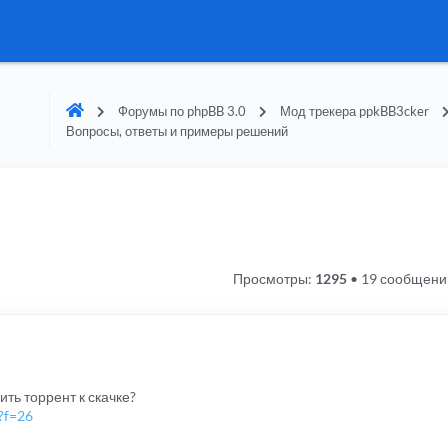
Форумы по phpBB 3.0
Мод трекера ppkBB3cker
Вопросы, ответы и примеры решений
Просмотры:
1295
•
19 сообщени
ть торрент к скачке?
?f=26