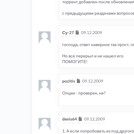
торрент добавлен после обновления
с предыдущими раздачами вопросов
Сообщение
Су-27
09.12.2009
господа, ответ наверное так прост, ч
Но все перерыл и не нашел его.
ПОМОГИТЕ!
Сообщение
pozitiv
09.12.2009
Опции - проверен, не?
Сообщение
denis64
09.12.2009
1. А если попробовать из под другог