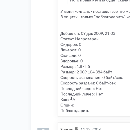
У меня коллапс - поставил все что мо
В опциях - только "поблагодарить" ка
Добавлен: 09 дек 2009, 21:03
Статус: Непроверен
Сидеров: 0
Личеров: 0
Скачали: 0
Здоровье: 0
Размер: 1.87 Гб
Размер: 2 009 104 384 байт
Скорость скачивания: 0 байт/сек.
Скорость раздачи: 0 байт/сек.
Последний сидер: Нет
Последний личер: Нет
Хэш: ┚A
Опции:
Поблагодарить
Сообщение
Sauron
11.12.2009