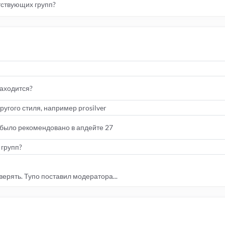
тствующих групп?
находится?
угого стиля, например prosilver
к было рекомендовано в апдейте 27
групп?
верять. Тупо поставил модератора...