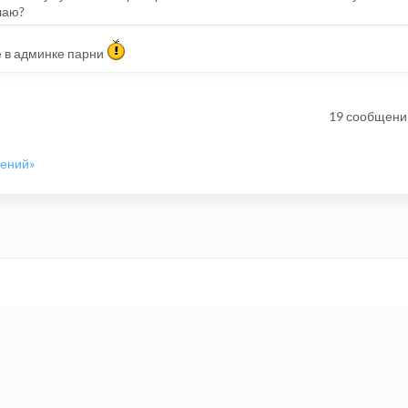
елаю?
те в админке парни
19 сообщени
шений»