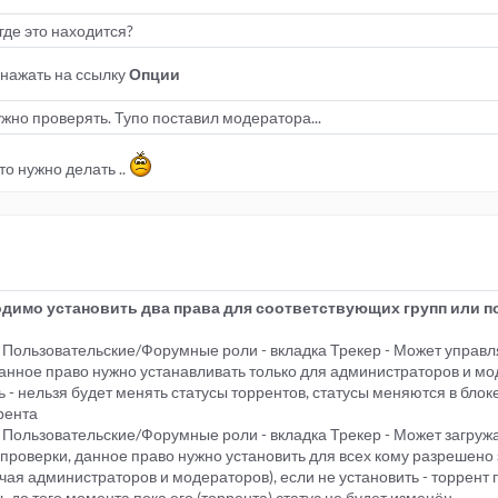
де это находится?
 нажать на ссылку
Опции
ужно проверять. Тупо поставил модератора...
о нужно делать ..
димо установить два права для соответствующих групп или п
 - Пользовательские/Форумные роли - вкладка Трекер - Может управл
нное право нужно устанавливать только для администраторов и мо
ь - нельзя будет менять статусы торрентов, статусы меняются в блок
рента
 - Пользовательские/Форумные роли - вкладка Трекер - Может загруж
 проверки, данное право нужно установить для всех кому разрешено
чая администраторов и модераторов), если не установить - торрент 
ь до того момента пока его (торрента) статус не будет изменён