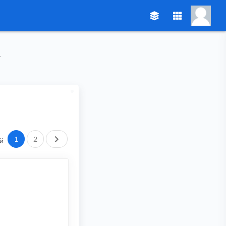
След.
1
2
й