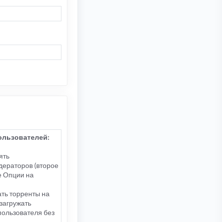
ользователей:
ять
дераторов (второе
е Опции на
ать торренты на
 загружать
пользователя без