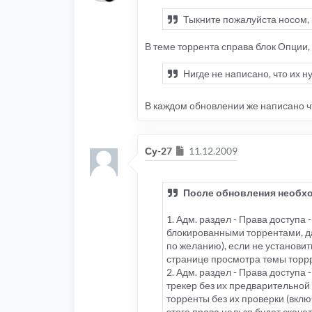
Тыкните пожалуйста носом, г
В теме торрента справа блок Опции,
Нигде не написано, что их н
В каждом обновлении же написано чт
Сообщение
Су-27
11.12.2009
После обновления необхо
1. Адм. раздел - Права доступа
блокированными торрентами, да
по желанию), если не установит
странице просмотра темы торр
2. Адм. раздел - Права доступа
трекер без их предварительной
торренты без их проверки (вклю
этого права нельзя будет скачат