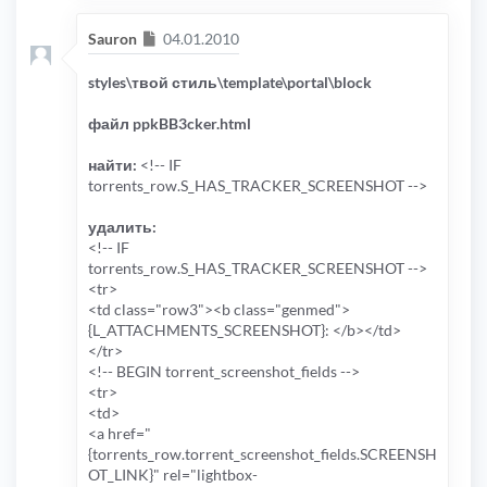
Сообщение
Sauron
04.01.2010
styles\твой стиль\template\portal\block
файл ppkBB3cker.html
найти:
<!-- IF
torrents_row.S_HAS_TRACKER_SCREENSHOT -->
удалить:
<!-- IF
torrents_row.S_HAS_TRACKER_SCREENSHOT -->
<tr>
<td class="row3"><b class="genmed">
{L_ATTACHMENTS_SCREENSHOT}: </b></td>
</tr>
<!-- BEGIN torrent_screenshot_fields -->
<tr>
<td>
<a href="
{torrents_row.torrent_screenshot_fields.SCREENSH
OT_LINK}" rel="lightbox-