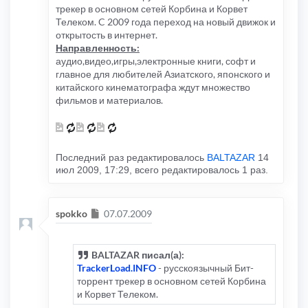
трекер в основном сетей Корбина и Корвет
Телеком. C 2009 года переход на новый движок и
открытость в интернет.
Направленность:
аудио,видео,игры,электронные книги, софт и
главное для любителей Азиатского, японского и
китайского кинематографа ждут множество
фильмов и материалов.
Последний раз редактировалось
BALTAZAR
14
июл 2009, 17:29, всего редактировалось 1 раз.
Сообщение
spokko
07.07.2009
BALTAZAR писал(а):
TrackerLoad.INFO
- русскоязычный Бит-
торрент трекер в основном сетей Корбина
и Корвет Телеком.