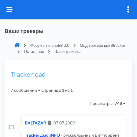
Ваши трекеры
Форумы по phpBB 3.0
Мод трекера ppkBB3cker
Остальное
Ваши трекеры
Trackerload
7 сообщений
• Страница
1
из
1
Просмотры:
748
•
Сообщение
BALTAZAR
07.07.2009
TrackerLoad.INFO
- русскоязычный Бит-торрент