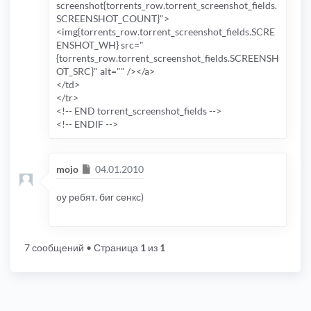
screenshot{torrents_row.torrent_screenshot_fields.
SCREENSHOT_COUNT}">
<img{torrents_row.torrent_screenshot_fields.SCRE
ENSHOT_WH} src="
{torrents_row.torrent_screenshot_fields.SCREENSH
OT_SRC}" alt="" /></a>
</td>
</tr>
<!-- END torrent_screenshot_fields -->
<!-- ENDIF -->
Сообщение
mojo
04.01.2010
оу ребят. биг сенкс)
7 сообщений
• Страница
1
из
1