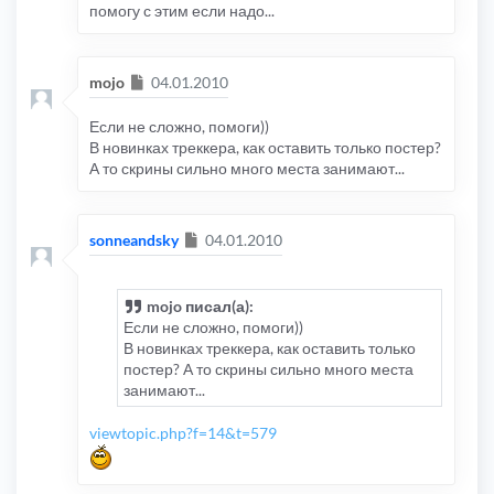
помогу с этим если надо...
Сообщение
mojo
04.01.2010
Если не сложно, помоги))
В новинках треккера, как оставить только постер?
А то скрины сильно много места занимают...
Сообщение
sonneandsky
04.01.2010
mojo писал(а):
Если не сложно, помоги))
В новинках треккера, как оставить только
постер? А то скрины сильно много места
занимают...
viewtopic.php?f=14&t=579