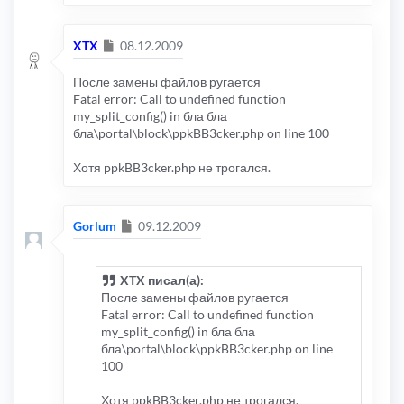
Сообщение
XTX
08.12.2009
После замены файлов ругается
Fatal error: Call to undefined function
my_split_config() in бла бла
бла\portal\block\ppkBB3cker.php on line 100
Хотя ppkBB3cker.php не трогался.
Сообщение
Gorlum
09.12.2009
XTX писал(а):
После замены файлов ругается
Fatal error: Call to undefined function
my_split_config() in бла бла
бла\portal\block\ppkBB3cker.php on line
100
Хотя ppkBB3cker.php не трогался.