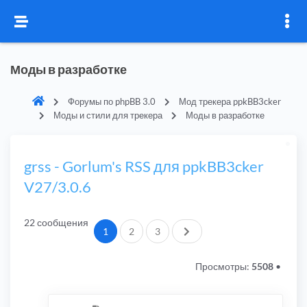
Моды в разработке
Форумы по phpBB 3.0
Мод трекера ppkBB3cker
Моды и стили для трекера
Моды в разработке
grss - Gorlum's RSS для ppkBB3cker
V27/3.0.6
22 сообщения
След.
1
2
3
Просмотры:
5508
•