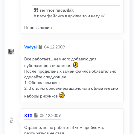
serrrios писал(а):
А патч файлика в архиве то и нету =/
Перевыложил
Сообщение
Vadyai
04.12.2009
Все работает... немного добавлю для
нуболамеров типа меня
После проделаных замен файлов обязательно
сделайте следующее:
1. Обновляем кеш.
2. В стилях обновляем шаблоны и
обязательно
наборы рисунков
Сообщение
XTX
08.12.2009
Странно, но не работет. В чем проблема,
разбираться не стал.