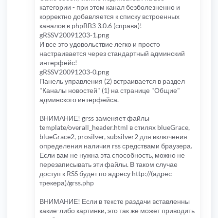
категории - при этом канал безболезненно и
корректно добавляется к списку встроенных
каналов в phpBB3 3.0.6 (справа)!
gRSSV20091203-1.png
И все это удовольствие легко и просто
настраивается через стандартный админский
интерфейс!
gRSSV20091203-0.png
Панель управления (2) встраивается в раздел
"Каналы новостей" (1) на странице "Общие"
админского интерфейса.
ВНИМАНИЕ! grss заменяет файлы
template/overall_header.html в стилях blueGrace,
blueGrace2, prosilver, subsilver2 для включения
определения наличия rss средствами браузера.
Если вам не нужна эта способность, можно не
перезаписывать эти файлы. В таком случае
доступ к RSS будет по адресу http://(адрес
трекера)/grss.php
ВНИМАНИЕ! Если в тексте раздачи вставленны
какие-либо картинки, это так же может приводить