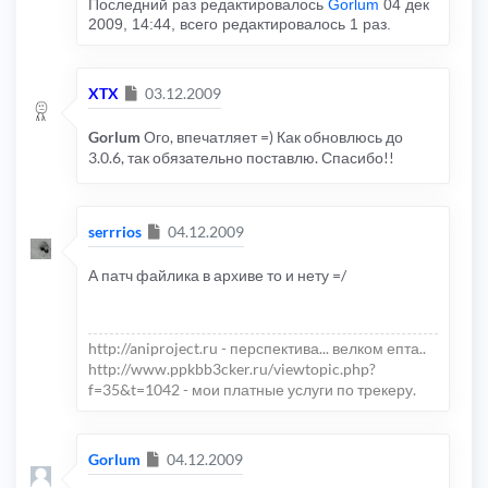
Последний раз редактировалось
Gorlum
04 дек
2009, 14:44, всего редактировалось 1 раз.
Сообщение
XTX
03.12.2009
Gorlum
Ого, впечатляет =) Как обновлюсь до
3.0.6, так обязательно поставлю. Спасибо!!
Сообщение
serrrios
04.12.2009
А патч файлика в архиве то и нету =/
http://aniproject.ru - перспектива... велком епта..
http://www.ppkbb3cker.ru/viewtopic.php?
f=35&t=1042 - мои платные услуги по трекеру.
Сообщение
Gorlum
04.12.2009