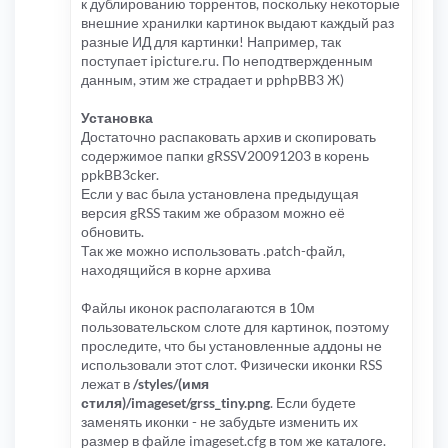
к дублированию торрентов, поскольку некоторые
внешние хранилки картинок выдают каждый раз
разные ИД для картинки! Например, так
поступает ipicture.ru. По неподтвержденным
данным, этим же страдает и pphpBB3 Ж)
Установка
Достаточно распаковать архив и скопировать
содержимое папки gRSSV20091203 в корень
ppkBB3cker.
Если у вас была установлена предыдущая
версия gRSS таким же образом можно её
обновить.
Так же можно использовать .patch-файл,
находящийся в корне архива
Файлы иконок располагаются в 10м
пользовательском слоте для картинок, поэтому
проследите, что бы установленные аддоны не
использовали этот слот. Физически иконки RSS
лежат в
/styles/(имя
стиля)/imageset/grss_tiny.png
. Если будете
заменять иконки - не забудьте изменить их
размер в файле imageset.cfg в том же каталоге.