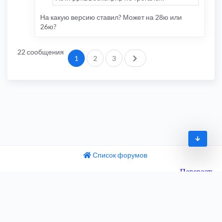
На какую версию ставил? Может на 28ю или
26ю?
22 сообщения
След.
1
2
3
Список форумов
© 2009-2026
одный текст
ните этот перевод
Часовой пояс:
UTC+04:00
 отзыв поможет нам улучшить Google Переводчик