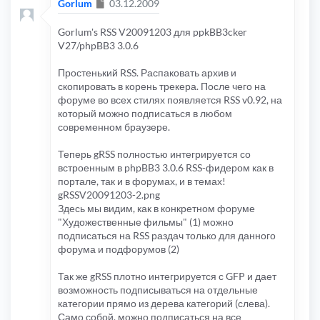
Сообщение
Gorlum
03.12.2009
Gorlum's RSS V20091203 для ppkBB3cker
V27/phpBB3 3.0.6
Простенький RSS. Распаковать архив и
скопировать в корень трекера. После чего на
форуме во всех стилях появляется RSS v0.92, на
который можно подписаться в любом
современном браузере.
Теперь gRSS полностью интегрируется со
встроенным в phpBB3 3.0.6 RSS-фидером как в
портале, так и в форумах, и в темах!
gRSSV20091203-2.png
Здесь мы видим, как в конкретном форуме
"Художественные фильмы" (1) можно
подписаться на RSS раздач только для данного
форума и подфорумов (2)
Так же gRSS плотно интегрируется с GFP и дает
возможность подписываться на отдельные
категории прямо из дерева категорий (слева).
Само собой, можно подписаться на все