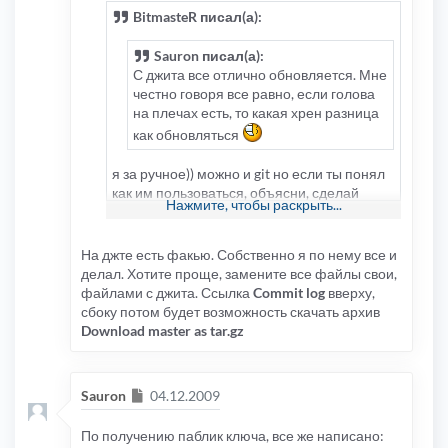
BitmasteR писал(а):
Sauron писал(а):
С джита все отлично обновляется. Мне
честно говоря все равно, если голова
на плечах есть, то какая хрен разница
как обновляться
я за ручное)) можно и git но если ты понял
как им пользоваться, объясни, сделай
Нажмите, чтобы раскрыть...
мануал, и людям будет приятно и тебе ...
или дай ссылку где конкретно все действия
в команде расписываются.
На джте есть факью. Собственно я по нему все и
делал. Хотите проще, замените все файлы свои,
файлами с джита. Ссылка
Commit log
вверху,
сбоку потом будет возможность скачать архив
Download master as tar.gz
Сообщение
Sauron
04.12.2009
По получению паблик ключа, все же написано: