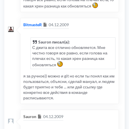
какая хрен разница как обновляться
Сообщение
BitmasteR
04.12.2009
Sauron писал(а):
С джита все отлично обновляется. Мне
честно говоря все равно, если голова на
плечах есть, то какая хрен разница как
обновляться
я за ручное)) можно и git но если ты понял как им
пользоваться, объясни, сделай мануал, и людям
будет приятно и тебе ... или дай ссылку где
конкретно все действия в команде
расписываются.
Сообщение
Sauron
04.12.2009