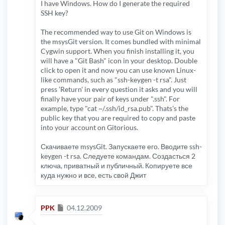
I have Windows. How do I generate the required
SSH key?
The recommended way to use Git on Windows is
the msysGit version. It comes bundled with minimal
Cygwin support. When you finish installing it, you
will have a "Git Bash" icon in your desktop. Double
click to open it and now you can use known Linux-
like commands, such as "ssh-keygen -t rsa". Just
press 'Return' in every question it asks and you will
finally have your pair of keys under ".ssh". For
example, type "cat ~/.ssh/id_rsa.pub". Thats's the
public key that you are required to copy and paste
into your account on Gitorious.
Скачиваете msysGit. Запускаете его. Вводите ssh-
keygen -t rsa. Следуете командам. Создасться 2
ключа, приватный и публичный. Копируете все
куда нужно и все, есть свой Джит
Сообщение
PPK
04.12.2009