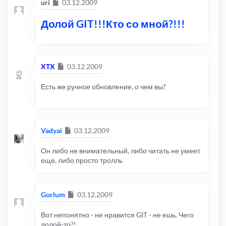
Сообщение
uri
03.12.2009
Долой GIT!!!Кто со мной?!!!
Сообщение
XTX
03.12.2009
Есть же ручное обновление, о чем вы?
Сообщение
Vadyai
03.12.2009
Он либо не внимательный, либо читать не умеет
еще, либо просто тролль
Сообщение
Gorlum
03.12.2009
Вот непонятно - не нравится GIT - не ешь. Чего
долой-то?!