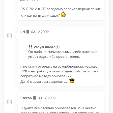
P.S. PPK: А в GIT заведомо рабочая версия лежит
или как на душу упадет?
Сообщение
uri
03.12.2009
Vadyai писал(а):
Он либо не внимательный, либо читать не
умеет еще, либо просто тролль
я не стану отвечать на оскорбление,т.к. уважаю
PPK и его работу,а тему создал,чтоб статистику
собрать по методу обновлений...
Да чё с вами разговаривать....
Сообщение
Sauron
03.12.2009
С джита все отлично обновляется. Мне честно
говоря все равно, если голова на плечах есть, то