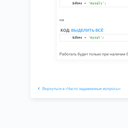
$dbms 
=
'mysqli'
;
на
КОД:
ВЫДЕЛИТЬ ВСЁ
$dbms 
=
'mysql'
;
Работать будет только при наличии 
Вернуться в «Часто задаваемые вопросы»