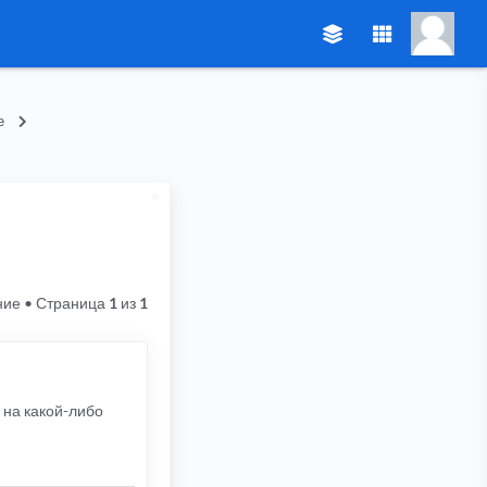
е
ние
• Страница
1
из
1
 на какой-либо