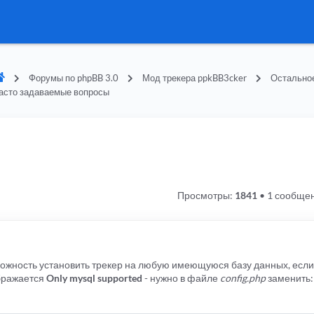
Форумы по phpBB 3.0
Мод трекера ppkBB3cker
Остально
асто задаваемые вопросы
Просмотры:
1841
•
1 сообще
можность установить трекер на любую имеющуюся базу данных, если
ображается
Only mysql supported
- нужно в файле
config.php
заменить: