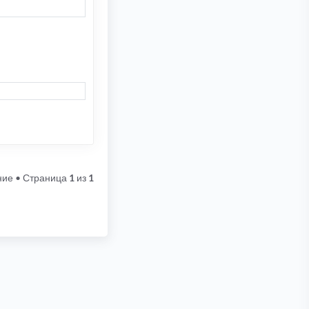
ние
• Страница
1
из
1