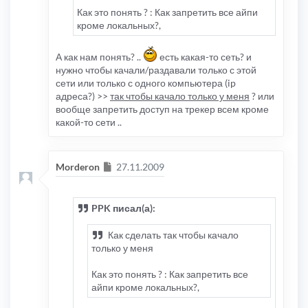
Как это понять ? : Как запретить все айпи
кроме локальных?,
А как нам понять? ..
есть какая-то сеть? и
нужно чтобы качали/раздавали только с этой
сети или только с одного компьютера (ip
адреса?) >>
так чтобы качало только у меня
? или
вообще запретить доступ на трекер всем кроме
какой-то сети ..
Сообщение
Morderon
27.11.2009
PPK писал(а):
Как сделать так чтобы качало
только у меня
Как это понять ? : Как запретить все
айпи кроме локальных?,