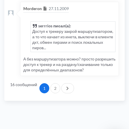
Сообщение
Morderon
27.11.2009
serrrios писал(а):
Доступ к трекеру закрой маршрутизатором,
а то что качает из инета, выключи в клиенте
дхт, обмен пирами и поиск локальных
пиров...
А без маршрутизатора можно? просто разрешить
доступ к трекер и на раздачу/скачивание только
для определённых диапазонов?
16 сообщений
След.
1
2