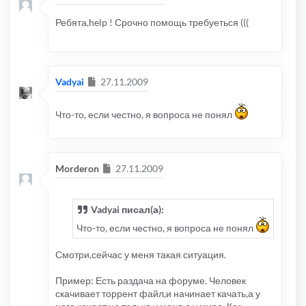
Ребята,help ! Срочно помощь требуеться (((
Сообщение
Vadyai
27.11.2009
Что-то, если честно, я вопроса не понял
Сообщение
Morderon
27.11.2009
Vadyai писал(а):
Что-то, если честно, я вопроса не понял
Смотри,сейчас у меня такая ситуация.
Пример: Есть раздача на форуме. Человек
скачивает торрент файл,и начинает качать,а у