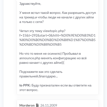
Здравствуйте,
У меня встал такой вопрос. Как разрешить доступ
на трекер,и чтобы люди не качали с других айпи
а только с сети?
Читал эту тему viewtopic.php?
f=15&t=292&start=0&hilit=%D0%9E%D0%B3%D1
%80%D0%B0%D0%BD%D0%B8%D1%87%D0%B5
%D0%BD%D0%B8%D0%B5
Но что то меня не осинило) Пробывал в
announce.php менять конфигурацию но всё
равно качает с других айпи(((
Подскажите как это сделать
правильней,благодарю...
to PPK:
Буду признатален если вы ответите на
этот вопрос.
Сообщение
Morderon
26.11.2009