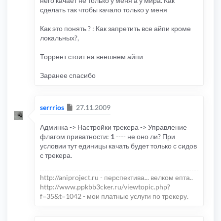
него качает не только у меня а у мира. Как
сделать так чтобы качало только у меня
Как это понять ? : Как запретить все айпи кроме
локальных?,
Торрент стоит на внешнем айпи
Заранее спасибо
Сообщение
serrrios
27.11.2009
Админка -> Настройки трекера -> Управление
флагом приватности:
1
---- не оно ли? При
условии тут единицы качать будет только с сидов
с трекера.
http://aniproject.ru - перспектива... велком епта..
http://www.ppkbb3cker.ru/viewtopic.php?
f=35&t=1042 - мои платные услуги по трекеру.