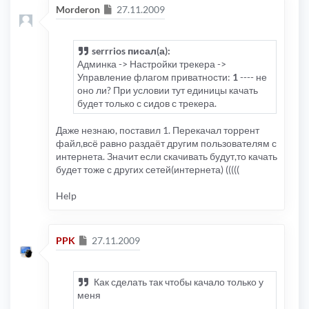
Сообщение
Morderon
27.11.2009
serrrios писал(а):
Админка -> Настройки трекера ->
Управление флагом приватности:
1
---- не
оно ли? При условии тут единицы качать
будет только с сидов с трекера.
Даже незнаю, поставил 1. Перекачал торрент
файл,всё равно раздаёт другим пользователям с
интернета. Значит если скачивать будут,то качать
будет тоже с других сетей(интернета) (((((
Help
Сообщение
PPK
27.11.2009
Как сделать так чтобы качало только у
меня