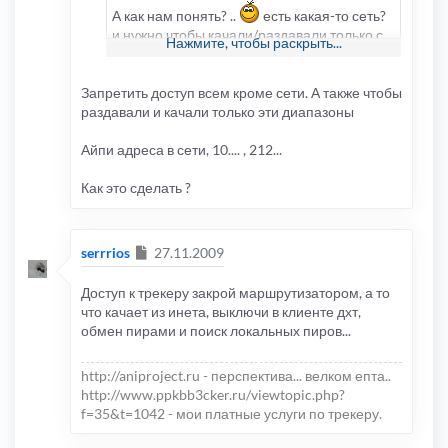
А как нам понять? ..
есть какая-то сеть?
и нужно чтобы качали/раздавали только с
Нажмите, чтобы раскрыть...
этой сети или только с одного компьютера
(ip адреса?) >>
так чтобы качало только у
меня
? или вообще запретить доступ на
Запретить доступ всем кроме сети. А также чтобы
трекер всем кроме какой-то сети ..
раздавали и качали только эти диапазоны
Айпи адреса в сети, 10.... , 212...
Как это сделать ?
Сообщение
serrrios
27.11.2009
Доступ к трекеру закрой маршрутизатором, а то
что качает из инета, выключи в клиенте дхт,
обмен пирами и поиск локальных пиров...
http://aniproject.ru - перспектива... велком епта..
http://www.ppkbb3cker.ru/viewtopic.php?
f=35&t=1042 - мои платные услуги по трекеру.