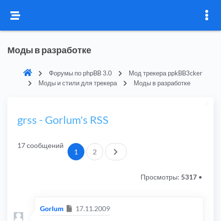
Моды в разработке
Форумы по phpBB 3.0
Мод трекера ppkBB3cker
Моды и стили для трекера
Моды в разработке
grss - Gorlum's RSS
17 сообщений
След.
1
2
Просмотры:
5317
•
Сообщение
Gorlum
17.11.2009