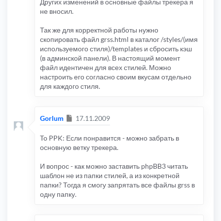
Других изменений в основные файлы трекера я
не вносил.
Так же для корректной работы нужно
скопировать файл grss.html в каталог /styles/(имя
используемого стиля)/templates и сбросить кэш
(в админской панели). В настоящий момент
файл идентичен для всех стилей. Можно
настроить его согласно своим вкусам отдельно
для каждого стиля.
Сообщение
Gorlum
17.11.2009
To PPK: Если понравится - можно забрать в
основную ветку трекера.
И вопрос - как можно заставить phpBB3 читать
шаблон не из папки стилей, а из конкретной
папки? Тогда я смогу запрятать все файлы grss в
одну папку.