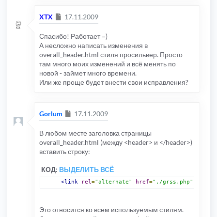
Сообщение
XTX
17.11.2009
Спасибо! Работает =)
А несложно написать изменения в
overall_header.html стиля просильвер. Просто
там много моих изменений и всё менять по
новой - займет много времени.
Или же проще будет внести свои исправления?
Сообщение
Gorlum
17.11.2009
В любом месте заголовка страницы
overall_header.html (между <header> и </header>)
вставить строку:
КОД:
ВЫДЕЛИТЬ ВСЁ
<link
rel
=
"alternate"
href
=
"./grss.php"
type
=
"
Это относится ко всем используемым стилям.