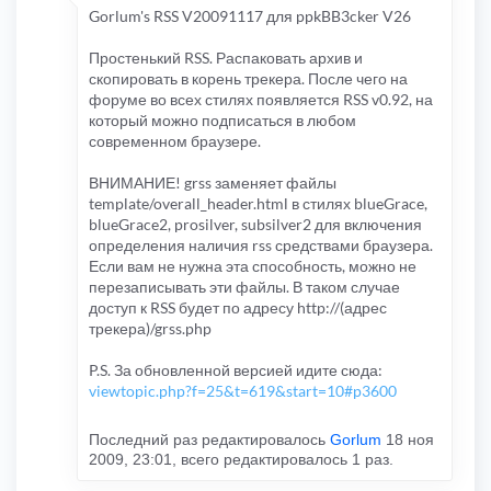
Gorlum's RSS V20091117 для ppkBB3cker V26
Простенький RSS. Распаковать архив и
скопировать в корень трекера. После чего на
форуме во всех стилях появляется RSS v0.92, на
который можно подписаться в любом
современном браузере.
ВНИМАНИЕ! grss заменяет файлы
template/overall_header.html в стилях blueGrace,
blueGrace2, prosilver, subsilver2 для включения
определения наличия rss средствами браузера.
Если вам не нужна эта способность, можно не
перезаписывать эти файлы. В таком случае
доступ к RSS будет по адресу http://(адрес
трекера)/grss.php
P.S. За обновленной версией идите сюда:
viewtopic.php?f=25&t=619&start=10#p3600
Последний раз редактировалось
Gorlum
18 ноя
2009, 23:01, всего редактировалось 1 раз.