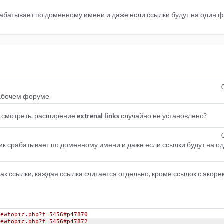
срабатывает по доменному имени и даже если ссылки будут на один 
рабочем форуме
т смотреть, расширение
extrenal links
случайно не установлено?
тчик срабатывает по доменному имени и даже если ссылки будут на о
 ссылки, каждая ссылка считается отдельно, кроме ссылок с якорем,
iewtopic.php?t=5456#p47870
iewtopic.php?t=5456#p47872