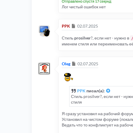
Отправлено спустя 17 секунд:
Лог чистый ошибок нет
Сообщение
PPK
02.07.2025
Стиль
prosilver
?, если нет - нужно в
именем стиля или переименовать е
Сообщение
Oleg
02.07.2025
PPK
писал(а):
Стиль prosilver?, если нет - нуж
стиля
Я сразу установил на рабочий форум
Установил на чистом форуме (локаль
Ведать что то конфликтует на рабо