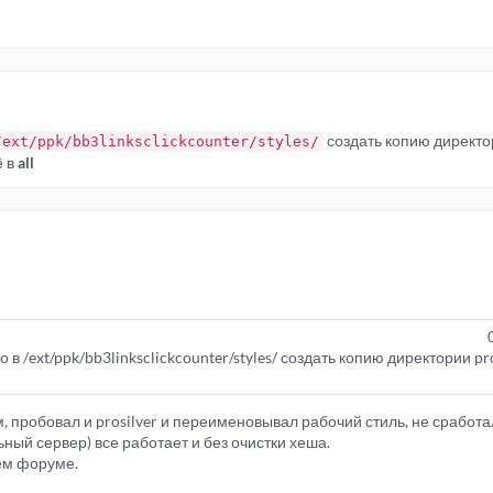
создать копию директ
/ext/ppk/bb3linksclickcounter/styles/
ё в
all
но в /ext/ppk/bb3linksclickcounter/styles/ создать копию директории p
, пробовал и prosilver и переименовывал рабочий стиль, не сработа
ный сервер) все работает и без очистки хеша.
чем форуме.