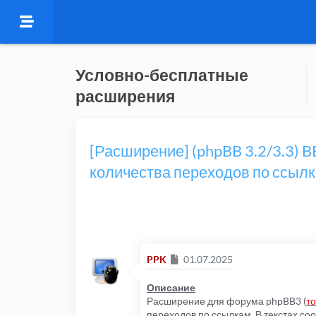
Условно-бесплатные
расширения
[Расширение] (phpBB 3.2/3.3) B
количества переходов по ссыл
Сообщение
PPK
01.07.2025
Описание
Расширение для форума phpBB3 (
то
переходов по ссылкам. В текстах со