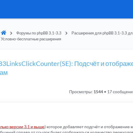
Форумы по phpBB 3.1-3.3
Расширения для phpBB 3.1-3.3 дл
Условно-бесплатные расширения
B3LinksClickCounter(SE): Подсчёт и отображ
кам
Просмотры:
1544
•
17 сообщени
лько версии 3.1 и выше
) которое добавляет подсчёт и отображение 
общений справа от ссылок будет отображаться количество переходов 