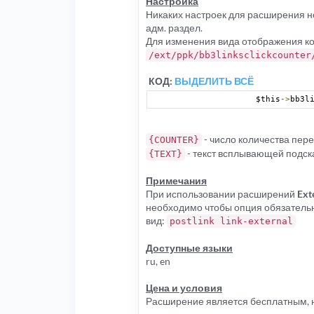
Настройка
Никаких настроек для расширения не
адм. раздел.
Для изменения вида отображения к
/ext/ppk/bb3linksclickcounter
КОД:
ВЫДЕЛИТЬ ВСЁ
		$this
->
bb3l
- число количества пер
{COUNTER}
- текст всплывающей подск
{TEXT}
Примечания
При использовании расширений
Ext
необходимо чтобы опция обязательн
вид:
postlink link-external
Доступные языки
ru, en
Цена и условия
Расширение является бесплатным, н