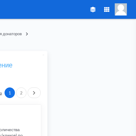
я донаторов
ение
След.
1
2
й
количества
(кликов) по