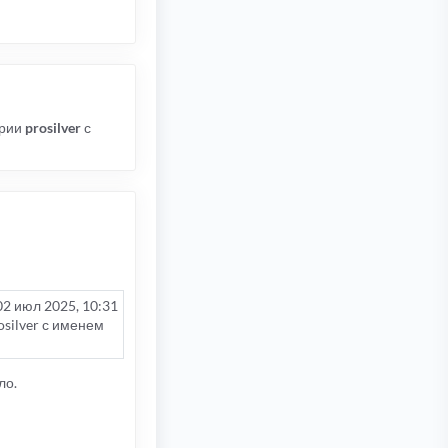
ории
prosilver
с
02 июл 2025, 10:31
rosilver с именем
ло.