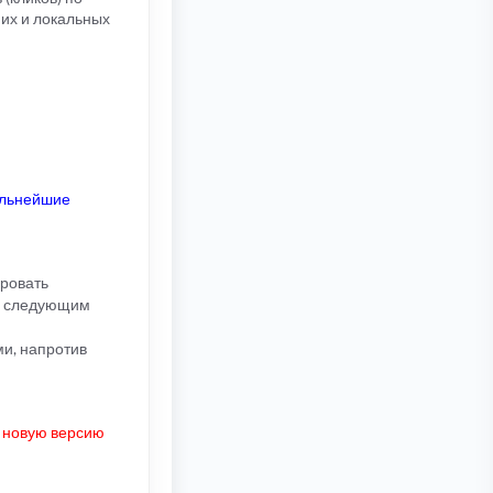
них и локальных
альнейшие
ировать
ть следующим
ми, напротив
ь новую версию