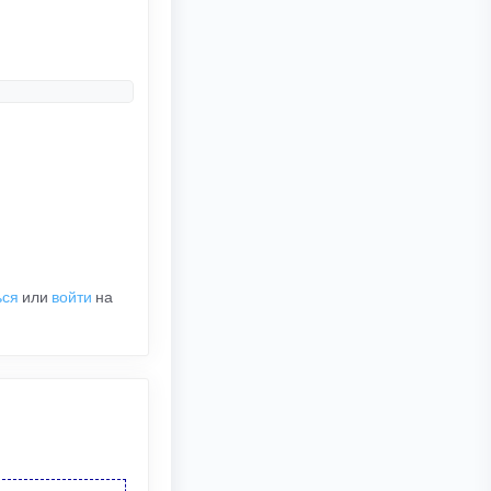
ься
или
войти
на