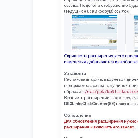
ссылке. Подсчёт и отображение буде
(ведущих на сам форум) ссылок.
Скриншоты расширения и его описан
изменения добавляются и отображаю
Установка
Распаковать архив, в корневой дир
содержимое архива в эту директорию
образом:
/ext/ppk/bb3linksclic
Включить расширение в адм. раздел
BB3LinksClickCounter(SE)
нажать сс
Обновление
Для обновления расширения нужно о
расширения и включить его заново.