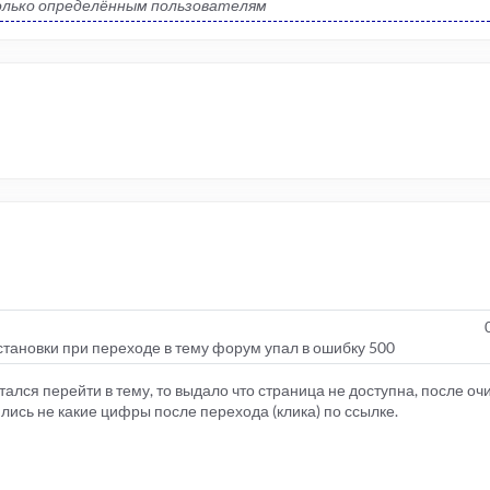
лько определённым пользователям
становки при переходе в тему форум упал в ошибку 500
ался перейти в тему, то выдало что страница не доступна, после оч
ились не какие цифры после перехода (клика) по ссылке.