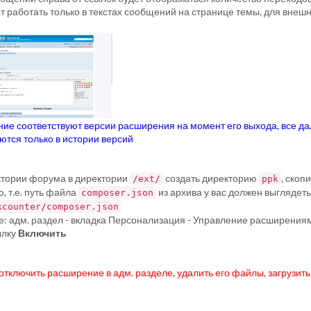
т работать только в текстах сообщений на странице темы, для внеш
ие соответствуют версии расширения на момент его выхода, все д
тся только в истории версий
ектории форума в директории
создать директорию
, скоп
/ext/
ppk
, т.е. путь файла
из архива у вас должен выгляде
composer.json
kcounter/composer.json
е: адм. раздел - вкладка Персонализация - Управление расширения
ылку
Включить
тключить расширение в адм. разделе, удалить его файлы, загрузит