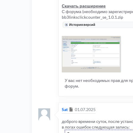
Скачать расширение
С форума (необходимо зарегистриро
bb3linksclickcounter_se_1.0.1.zip
История версий
У вас нет необходимых прав для 
форум.
Сообщение
Sat
01.07.2025
доброго времени суток, после устан
в логах ошибок следующая запись: