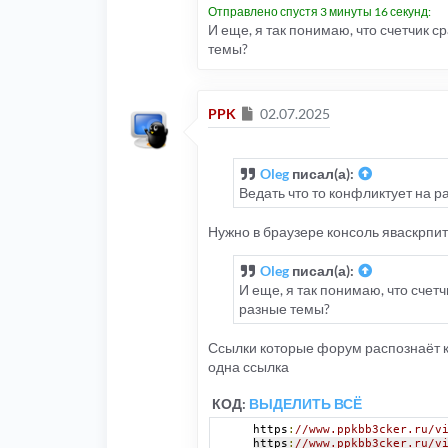
Отправлено спустя 3 минуты 16 секунд:
И еще, я так понимаю, что счетчик 
темы?
Сообщение
PPK
02.07.2025
Oleg
писал(а):
Ведать что то конфликтует на 
Нужно в браузере консоль яваскрпи
Oleg
писал(а):
И еще, я так понимаю, что сче
разные темы?
Ссылки которые форум распознаёт как
одна ссылка
КОД:
ВЫДЕЛИТЬ ВСЁ
https
:
//www.ppkbb3cker.ru/v
https
:
//www.ppkbb3cker.ru/v