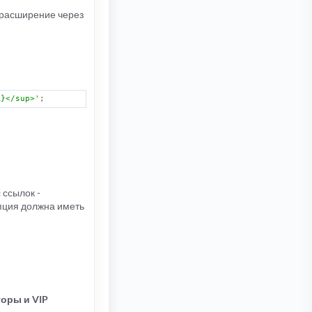
ь расширение через
R}</sup>'
;
ссылок -
пция должна иметь
оры и VIP