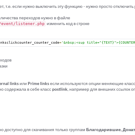
т, т.е. если нужно выключить эту функцию - нужно просто отключит
оличества переходов нужно в файле
изменить код в строке
/event/listener.php
inksclickcounter_counter_code
=
'&nbsp;<sup title="{TEXT}">{COUNTE
еходов
азки
ernal links
или
Prime links
если используются опции меняющие класс 
о содержала в себе класс
postlink
, например для внешних ссылок о
о доступно для скачивания только группам
Благодарившие, Донат