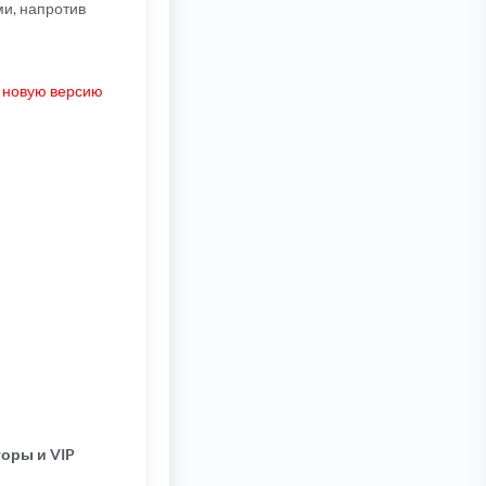
ми, напротив
ь новую версию
оры и VIP