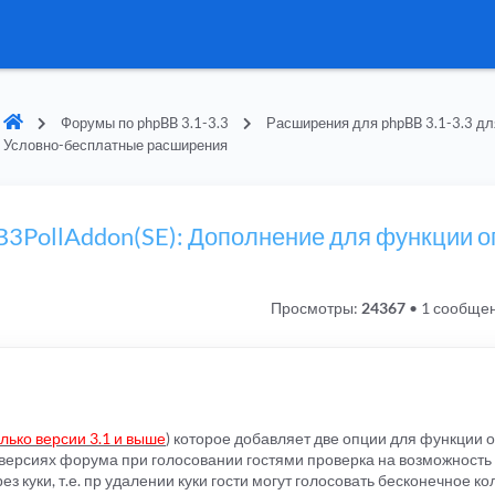
Форумы по phpBB 3.1-3.3
Расширения для phpBB 3.1-3.3 дл
Условно-бесплатные расширения
BB3PollAddon(SE): Дополнение для функции 
Просмотры:
24367
•
1 сообще
лько версии 3.1 и выше
) которое добавляет две опции для функции 
их версиях форума при голосовании гостями проверка на возможность
з куки, т.е. пр удалении куки гости могут голосовать бесконечное ко