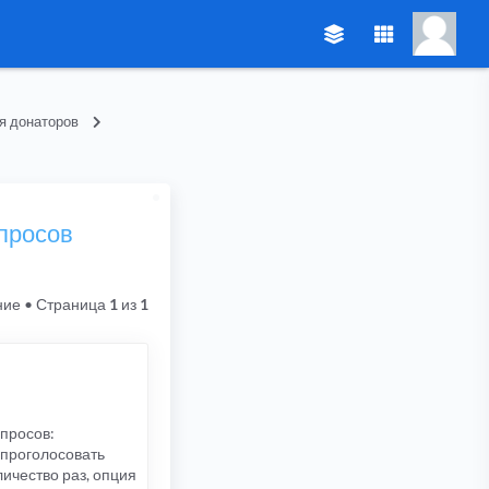
я донаторов
опросов
ние
• Страница
1
из
1
опросов:
 проголосовать
личество раз, опция