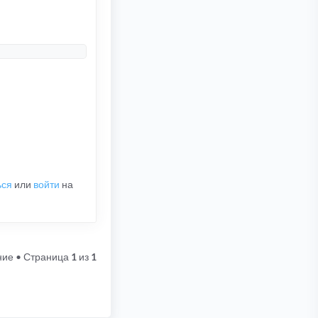
ься
или
войти
на
ние
• Страница
1
из
1