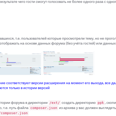
результате чего гости смогут голосовать не более одного раза с одног
вшихся, т.е. пользователей которые просмотрели тему, но не прого
отображать на основе данных форума (без учёта гостей) или данных
ие соответствуют версии расширения на момент его выхода, все д
тся только в истории версий
ектории форума в директории
создать директорию
, скоп
/ext/
ppk
, т.е. путь файла
из архива у вас должен выгляде
composer.json
/composer.json