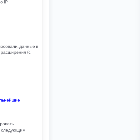
о IP
лосовали, данные в
 расширения (с
альнейшие
ировать
ть следующим