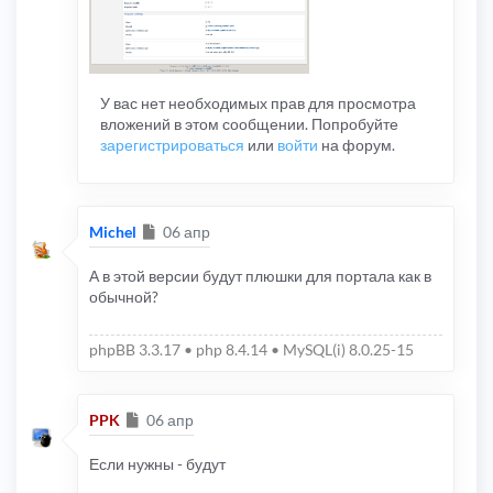
У вас нет необходимых прав для просмотра
вложений в этом сообщении. Попробуйте
зарегистрироваться
или
войти
на форум.
Сообщение
Michel
06 апр
А в этой версии будут плюшки для портала как в
обычной?
phpBB 3.3.17 • php 8.4.14 • MySQL(i) 8.0.25-15
Сообщение
PPK
06 апр
Если нужны - будут