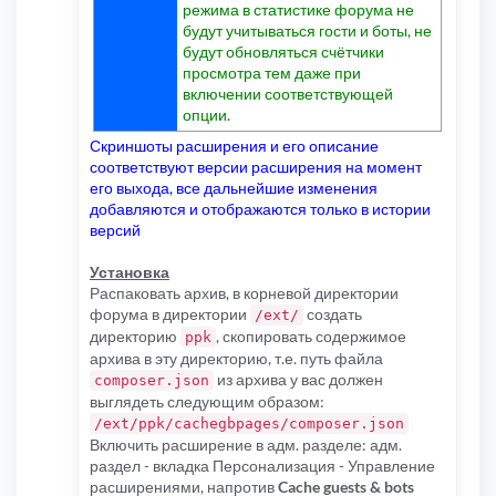
режима в статистике форума не
будут учитываться гости и боты, не
будут обновляться счётчики
просмотра тем даже при
включении соответствующей
опции.
Скриншоты расширения и его описание
соответствуют версии расширения на момент
его выхода, все дальнейшие изменения
добавляются и отображаются только в истории
версий
Установка
Распаковать архив, в корневой директории
форума в директории
создать
/ext/
директорию
, скопировать содержимое
ppk
архива в эту директорию, т.е. путь файла
из архива у вас должен
composer.json
выглядеть следующим образом:
/ext/ppk/cachegbpages/composer.json
Включить расширение в адм. разделе: адм.
раздел - вкладка Персонализация - Управление
расширениями, напротив
Cache guests & bots