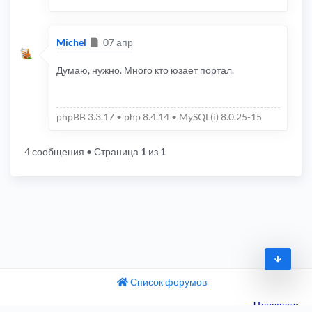
Сообщение
Michel
07 апр
Думаю, нужно. Много кто юзает портал.
phpBB 3.3.17 • php 8.4.14 • MySQL(i) 8.0.25-15
4 сообщения
• Страница
1
из
1
Список форумов