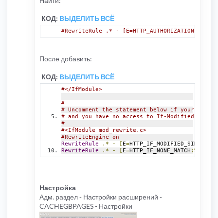
Найти:
КОД:
ВЫДЕЛИТЬ ВСЁ
#RewriteRule .* - [E=HTTP_AUTHORIZATION:%{HTTP
После добавить:
КОД:
ВЫДЕЛИТЬ ВСЁ
#</IfModule>
#
# Uncomment the statement below if your PHP ru
# and you have no access to If-Modified-Since/
#
#<IfModule mod_rewrite.c>
#RewriteEngine on
RewriteRule
.*
-
[
E
=
HTTP_IF_MODIFIED_SINCE
:%{
H
RewriteRule
.*
-
[
E
=
HTTP_IF_NONE_MATCH
:%{
HTTP
:
Настройка
Адм. раздел - Настройки расширений -
CACHEGBPAGES - Настройки