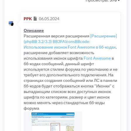
Сообщение
PPK
06.05.2024
Описание
Расширенная версия расширения
[Расширение]
(phpBB 3.2/3.3) BB3FAIconsBBcode:
Использование иконок Font Awesome в бб-кодах
,
расширение добавляет возможность
использования иконок шрифта
Font Awesome
в
бб-кодах сообщений, данный шрифт
используется стилем форума по умолчанию и не
требует его дополнительного подключения. На
страницах создания сообщений или ЛС в панели
бб-кодов будет отображаться кнопка "Иконки" с
выпадающим списком всех доступных иконок
шрифта по категориям, размер и цвет иконок
можно менять через стандартные бб-коды
форума