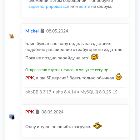
вложений в этом сообщении. Попробуйте
зарегистрироваться
или
войти
на форум.
Сообщение
Michel
08.05.2024
Блин буквально пару недель назад ставил
подобное расширение от забугорного издателя.
Пока не поздно перейду на это!
Отправлено спустя 19 часов 8 минут 25 секунд:
PPK
, а где SE версия? Здесь только обычная
phpBB 3.3.17 • php 8.4.14 • MySQL(i) 8.0.25-15
Сообщение
PPK
08.05.2024
Одну и ту же по ошибка загрузил