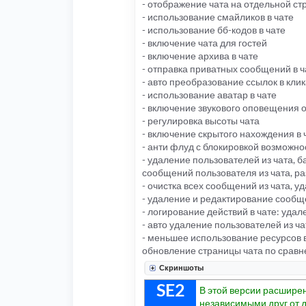
- отображение чата на отдельной ст
- использование смайликов в чате
- использование бб-кодов в чате
- включение чата для гостей
- включение архива в чате
- отправка приватных сообщений в ч
- авто преобразование ссылок в кл
- использование аватар в чате
- включение звукового оповещения 
- регулировка высоты чата
- включение скрытого нахождения в 
- анти флуд с блокировкой возможн
- удаление пользователей из чата, 
сообщений пользователя из чата, р
- очистка всех сообщений из чата, 
- удаление и редактирование сообще
- логирование действий в чате: уд
- авто удаление пользователей из ч
- меньшее использование ресурсов 
обновление страницы чата по сравн
Скриншоты
SE2
В этой версии расшире
независимыми друг от д