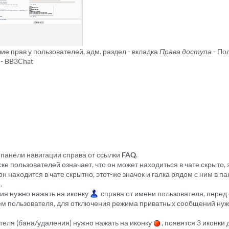
е прав у пользователей, адм. раздел - вкладка
Права доступа
- По
- BB3Chat
в панели навигации справа от ссылки
FAQ
.
ске пользователей означает, что он может находиться в чате скрыто,
н находится в чате скрытно, этот-же значок и галка рядом с ним в п
.
ия нужно нажать на иконку
справа от имени пользователя, перед
м пользователя, для отключения режима приватных сообщений нуж
теля (бана/удаления) нужно нажать на иконку
, появятся 3 иконки