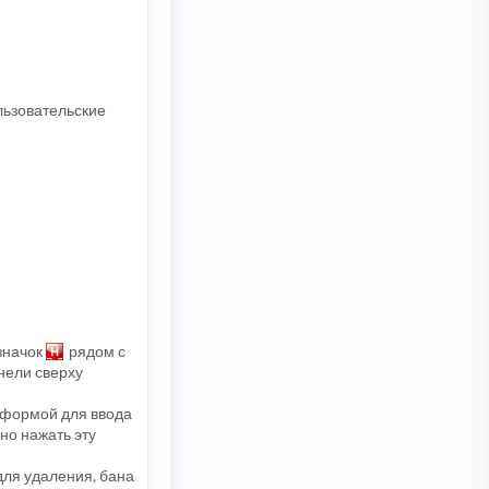
льзовательские
 значок
рядом с
анели сверху
 формой для ввода
но нажать эту
 для удаления, бана