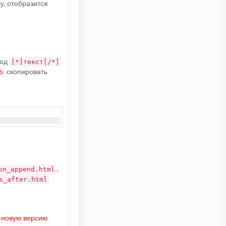
у, отобразится
код
[*]текст[/*]
скопировать
b
,
on_append.html
s_after.html
ь новую версию