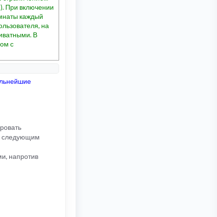
). При включении
омнаты каждый
ользователя, на
риватными. В
ом с
альнейшие
ировать
ть следующим
ми, напротив