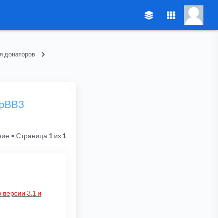
я донаторов
hpBB3
ние
• Страница
1
из
1
 версии 3.1 и