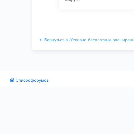
Вернуться в «Условно-бесплатные расширен
Список форумов
одный текст
ните этот перевод
 отзыв поможет нам улучшить Google Переводчик