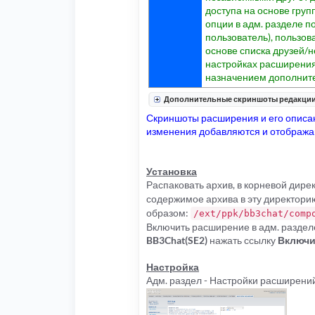
доступа на основе груп
опции в адм. разделе п
пользователь), пользов
основе списка друзей/н
настройках расширения
назначением дополните
Дополнительные скриншоты редакции
Скриншоты расширения и его описан
изменения добавляются и отображаю
Установка
Распаковать архив, в корневой дир
содержимое архива в эту директорию
образом:
/ext/ppk/bb3chat/comp
Включить расширение в адм. раздел
BB3Chat(SE2)
нажать ссылку
Включи
Настройка
Адм. раздел - Настройки расширений