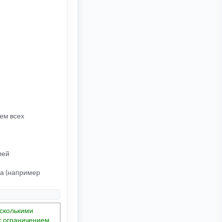
ием всех
лей
ма (например
есколькими
 с ограничением