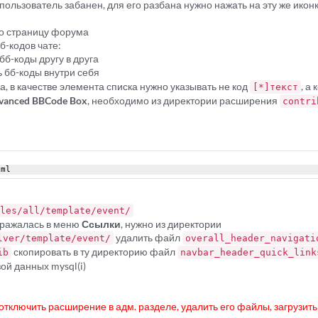
пользователь забанен, для его разбана нужно нажать на эту же иконк
бо страницу форума
б-кодов чате:
бб-коды другу в друга
 бб-коды внутри себя
ка, в качестве элемента списка нужно указывать не код
, а 
[*]текст
vanced BBCode Box
, необходимо из директории расширения
contri
tml
les/all/template/event/
ображалась в меню
Ссылки
, нужно из директории
удалить файл
lver/template/event/
overall_header_navigati
скопировать в ту директорию файл
ib
navbar_header_quick_link
ой данных mysql(i)
тключить расширение в адм. разделе, удалить его файлы, загрузит