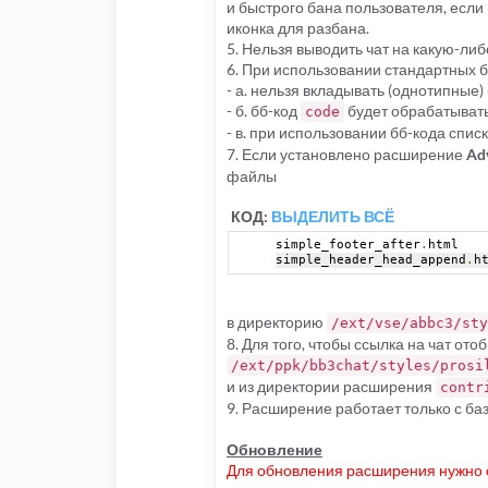
и быстрого бана пользователя, если 
иконка для разбана.
5. Нельзя выводить чат на какую-ли
6. При использовании стандартных б
- а. нельзя вкладывать (однотипные) 
- б. бб-код
будет обрабатывать
code
- в. при использовании бб-кода спис
7. Если установлено расширение
Ad
файлы
КОД:
ВЫДЕЛИТЬ ВСЁ
simple_footer_after
.
html
simple_header_head_append
.
h
в директорию
/ext/vse/abbc3/sty
8. Для того, чтобы ссылка на чат от
/ext/ppk/bb3chat/styles/prosi
и из директории расширения
contr
9. Расширение работает только с баз
Обновление
Для обновления расширения нужно о