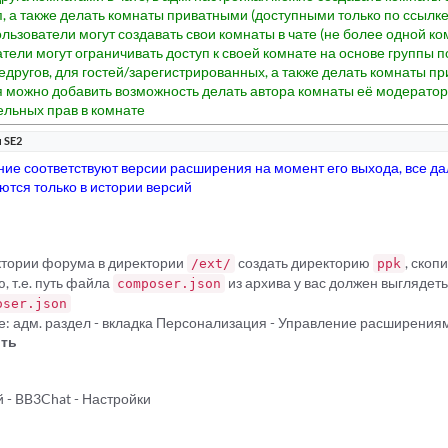
п, а также делать комнаты приватными (доступными только по ссылке
ользователи могут создавать свои комнаты в чате (не более одной к
атели могут ограничивать доступ к своей комнате на основе группы п
едругов, для гостей/зарегистрированных, а также делать комнаты п
 можно добавить возможность делать автора комнаты её модератор
льных прав в комнате
 SE2
ие соответствуют версии расширения на момент его выхода, все д
тся только в истории версий
ектории форума в директории
создать директорию
, скоп
/ext/
ppk
, т.е. путь файла
из архива у вас должен выгляде
composer.json
oser.json
е: адм. раздел - вкладка Персонализация - Управление расширения
ть
 - BB3Chat - Настройки