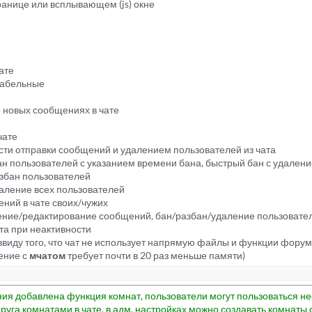
ранице или всплывающем (js) окне
ате
икабельные
о новых сообщениях в чате
чате
ости отправки сообщений и удалением пользователей из чата
бан пользователей с указанием времени бана, быстрый бан с удален
азбан пользователей
удаление всех пользователей
ний в чате своих/чужих
аление/редактирование сообщений, бан/разбан/удаление пользовате
ата при неактивности
ввиду того, что чат не использует напрямую файлы и функции фору
ение с
мчатом
требует почти в 20 раз меньше памяти)
ния добавлена функция комнат, пользователи могут пользоваться н
руга комнатами в чате, в адм. настройках можно создавать комнаты