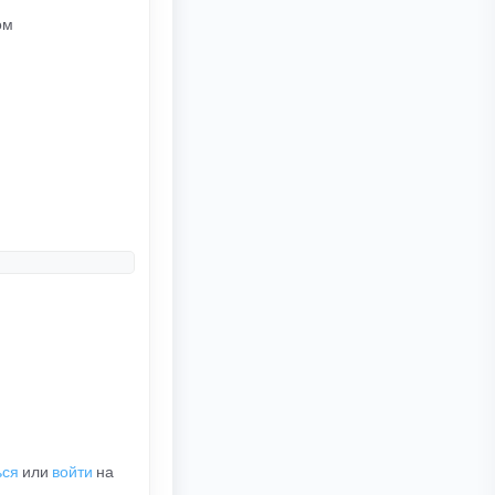
ом
ься
или
войти
на