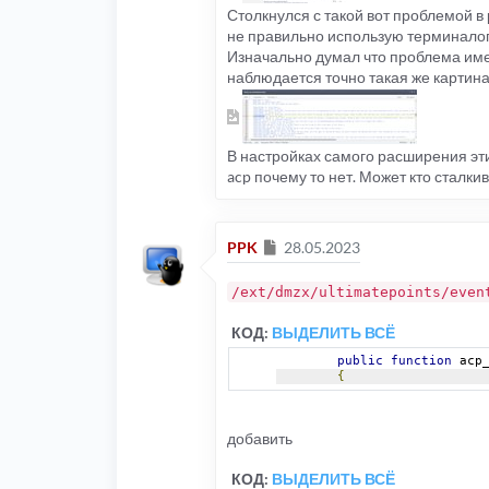
Столкнулся с такой вот проблемой в
не правильно использую терминалог
Изначально думал что проблема име
наблюдается точно такая же картина
В настройках самого расширения эт
acp почему то нет. Может кто сталки
Сообщение
PPK
28.05.2023
/ext/dmzx/ultimatepoints/even
КОД:
ВЫДЕЛИТЬ ВСЁ
public
function
 acp
{
добавить
КОД:
ВЫДЕЛИТЬ ВСЁ