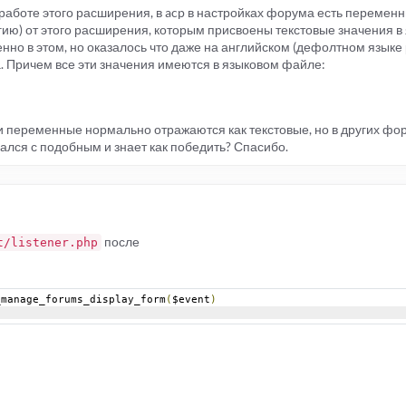
 работе этого расширения, в acp в настройках форума есть переменн
ию) от этого расширения, которым присвоены текстовые значения в
нно в этом, но оказалось что даже на английском (дефолтном языке
. Причем все эти значения имеются в языковом файле:
и переменные нормально отражаются как текстовые, но в других фо
вался с подобным и знает как победить? Спасибо.
после
t/listener.php
_manage_forums_display_form
(
$event
)