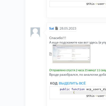
		$this
->
user
Сообщение
Sat
28.05.2023
Спасибо!!!
А еще подскажите как вот здесь (в 
Отправлено спустя 2 часа 35 минут 11 сек
Вроде разобрался, по аналогии доба
КОД:
ВЫДЕЛИТЬ ВСЁ
public
function
 acp_users_d
{
		$this
->
user