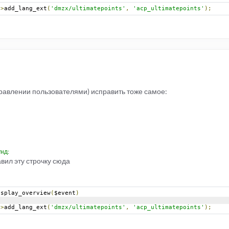
->
add_lang_ext
(
'dmzx/ultimatepoints'
,
'acp_ultimatepoints'
);
управлении пользователями) исправить тоже самое:
унд:
вил эту строчку сюда
isplay_overview
(
$event
)
->
add_lang_ext
(
'dmzx/ultimatepoints'
,
'acp_ultimatepoints'
);