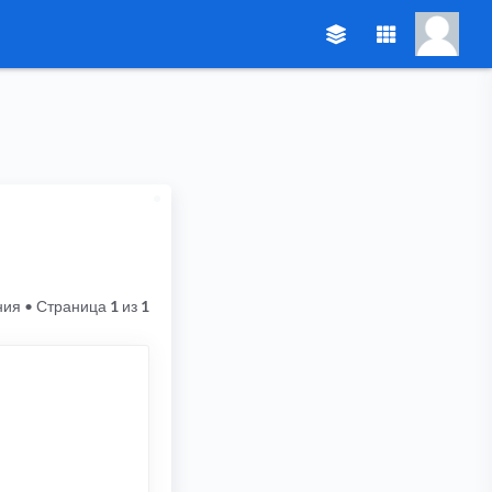
ния
• Страница
1
из
1