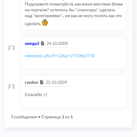
Подскажите пожалуйста, как меня местами блоки
на портале? хотелось бы "спонсоры" сделать
над "категориями"... ни как не могу понять как это
сделать
Сообщение
semga3
24.10.2009
viewtopic.php?f=12&p=2710#p2710
Сообщение
raydon
25.10.2009
Спасибо =)
3 сообщения
• Страница
1
из
1