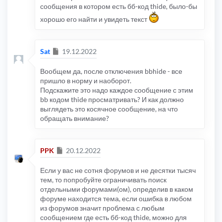
сообщения в котором есть бб-код thide, было-бы
хорошо его найти и увидеть текст
Сообщение
Sat
19.12.2022
Вообщем да, после отключения bbhide - все
пришло в норму и наоборот.
Подскажите это надо каждое сообщение с этим
bb кодом thide просматривать? И как должно
выглядеть это косячное сообщение, на что
обращать внимание?
Сообщение
PPK
20.12.2022
Если у вас не сотня форумов и не десятки тысяч
тем, то попробуйте ограничивать поиск
отдельными форумами(ом), определив в каком
форуме находится тема, если ошибка в любом
из форумов значит проблема с любым
сообщением где есть бб-код thide, можно для