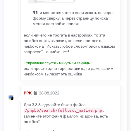
и меняется что-то если искать не через
форму сверху, а через страницу поиска
меняя настройки поиска
если ничего не трогать в настройках, то эта
ошибка опять вылазит, но если поставить
чекбокс на "Искать любое слово/поиск с языком
запросов" - ошибки нет!
Отправлено спустя 2 минуты 34 секунды:
если просто одно тире оставить, то даже с этим
чекбоксом вылазит эта ошибка
Сообщение
PPK
28.08.2022
Для 3.3.8, сделайте бэкап файла
,
/phpbb/search/fulltext_native.php
замените этот файл файлом из архива, есть
ошибка?