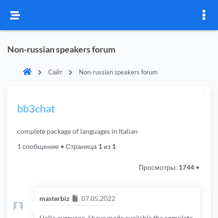
Non-russian speakers forum
Сайт
Non-russian speakers forum
bb3chat
complete package of languages in Italian
1 сообщение
• Страница
1
из
1
Просмотры:
1744
•
Сообщение
masterbiz
07.05.2022
Hello everyone, I have made available the complete