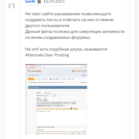
Сообщение
lun4r
16.09.2021
Не смог найти расширения позволяющего
создавать посты и отвечать на них от имени
другого пользователя.
Данная фича полезна для симуляции активности
на вновь создаваемых форумах.
На smf есть подобная штука, называется
Alternate User Posting