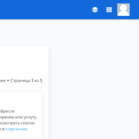
ние
• Страница
1
из
1
обрести
ирение или услугу.
осмотреть список
н в
отдельном