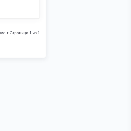
ние
• Страница
1
из
1