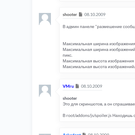
Сообщение
shooter
08.10.2009
В админ панеле "размешение сообш
Максимальная ширина изображения
Максимальная ширина изображений/f
пикс.
Максимальная высота изображения 
Максимальная высота изображений/f
Сообщение
VMru
08.10.2009
shooter
Это для скриншотов, а он спрашивае
В root/addons/js/spoiler.js Находишь
Сообщение
Arkadont
08.10.2009