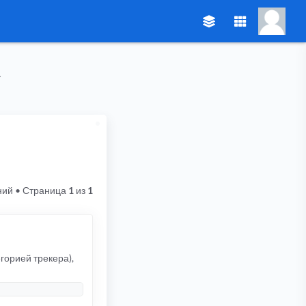
ний
• Страница
1
из
1
горией трекера),