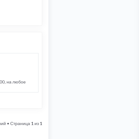
00, на любое
ний
• Страница
1
из
1