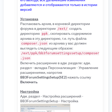
добавляются и отображаются только в истории
версий
Установка
Распаковать архив, в корневой директории
форума в директории
создать
/ext/
директорию
, скопировать содержимое
ppk
архива в эту директорию, т.е. путь файла
из архива у вас должен
composer.json
выглядеть следующим образом:
/ext/ppk/bb3forumsettingssetup/composer
.json
Включить расширение в адм. разделе: адм.
раздел - вкладка Персонализация - Управление
расширениями, напротив
BB3ForumSettingsSetup(SE2)
нажать ссылку
Включить
Настройка
Адм. раздел - Настройка расширений -
BB3ForumSettingsSetup - Настройка