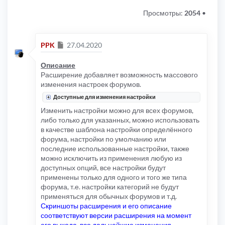
Просмотры:
2054
•
Сообщение
PPK
27.04.2020
Описание
Расширение добавляет возможность массового
изменения настроек форумов.
Доступные для изменения настройки
Изменить настройки можно для всех форумов,
либо только для указанных, можно использовать
в качестве шаблона настройки определённого
форума, настройки по умолчанию или
последние использованные настройки, также
можно исключить из применения любую из
доступных опций, все настройки будут
применены только для одного и того же типа
форума, т.е. настройки категорий не будут
применяться для обычных форумов и т.д.
Скриншоты расширения и его описание
соответствуют версии расширения на момент
его выхода, все дальнейшие изменения