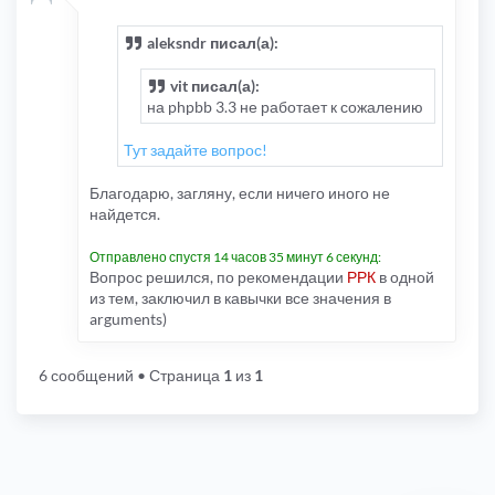
aleksndr писал(а):
vit писал(а):
на phpbb 3.3 не работает к сожалению
Тут задайте вопрос!
Благодарю, загляну, если ничего иного не
найдется.
Отправлено спустя 14 часов 35 минут 6 секунд:
Вопрос решился, по рекомендации
РРК
в одной
из тем, заключил в кавычки все значения в
arguments)
6 сообщений
• Страница
1
из
1