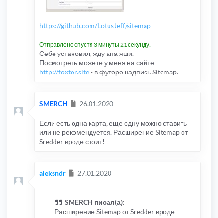
https://github.com/LotusJeff/sitemap
Отправлено спустя 3 минуты 21 секунду:
Себе установил, жду апа яши.
Посмотреть можете у меня на сайте
http://foxtor.site
- в футоре надпись Sitemap.
Сообщение
SMERCH
26.01.2020
Если есть одна карта, еще одну можно ставить
или не рекомендуется. Расширение Sitemap от
Sredder вроде стоит!
Сообщение
aleksndr
27.01.2020
SMERCH писал(а):
Расширение Sitemap от Sredder вроде