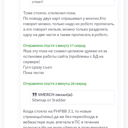
стоит!
Тоже стояло, отключил пока.
По поводу двух карт спрашивал у многих.Кто
говорит можно, только надо их роботс прописать,
а кто говорит нельзя, можно только разделить
одну на две части и также прописать в роботс.
Отправлено спустя 1 минуту 57 секунд:
Яша эту пока не схавал целиком-думаю из за
остановки работы сайта (проблемы с БД на
сервере)
Гугл сразу съел
Пока тестю
Отправлено спустя 2 минуты 28 секунд:
SMERCH писал(а):
Sitemap от Sredder
Когда стояло на PHPBB 3.1, то новые
страницы(темы) да же без переобхода в
вебмастере яши, влетали в ПС в течение
получаса.Но не знаю sitemap в этом виновата