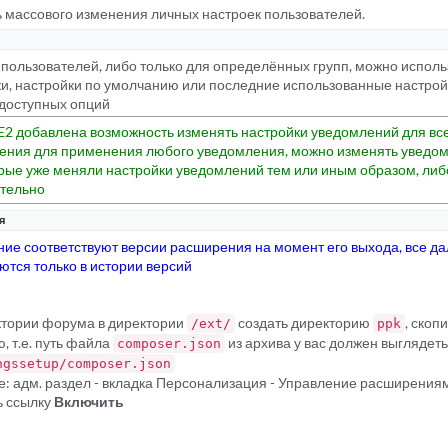
 массового изменения личных настроек пользователей.
пользователей, либо только для определённых групп, можно использ
и, настройки по умолчанию или последние использованные настрой
 доступных опций
E2 добавлена возможность изменять настройки уведомлений для все
ения для применения любого уведомления, можно изменять уведом
орые уже меняли настройки уведомлений тем или иным образом, либ
ительно
я
ие соответствуют версии расширения на момент его выхода, все д
тся только в истории версий
ектории форума в директории
создать директорию
, скоп
/ext/
ppk
, т.е. путь файла
из архива у вас должен выгляде
composer.json
ngssetup/composer.json
е: адм. раздел - вкладка Персонализация - Управление расширения
ь ссылку
Включить