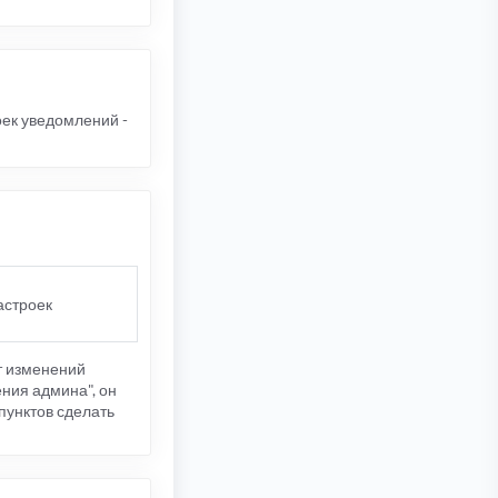
оек уведомлений -
астроек
ет изменений
ения админа", он
х пунктов сделать