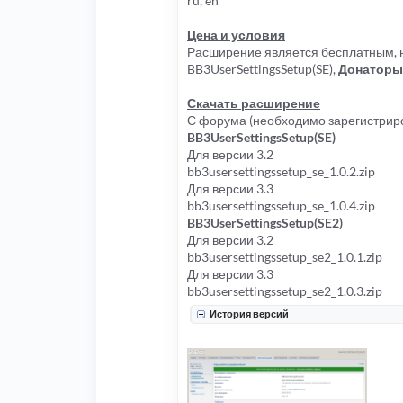
ru, en
Цена и условия
Расширение является бесплатным, н
BB3UserSettingsSetup(SE),
Донаторы 
Скачать расширение
С форума (необходимо зарегистриро
BB3UserSettingsSetup(SE)
Для версии 3.2
bb3usersettingssetup_se_1.0.2.zip
Для версии 3.3
bb3usersettingssetup_se_1.0.4.zip
BB3UserSettingsSetup(SE2)
Для версии 3.2
bb3usersettingssetup_se2_1.0.1.zip
Для версии 3.3
bb3usersettingssetup_se2_1.0.3.zip
История версий