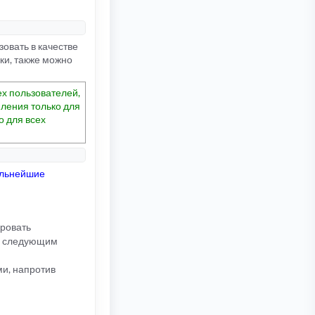
овать в качестве
ки, также можно
х пользователей,
ления только для
о для всех
альнейшие
ировать
ть следующим
ми, напротив