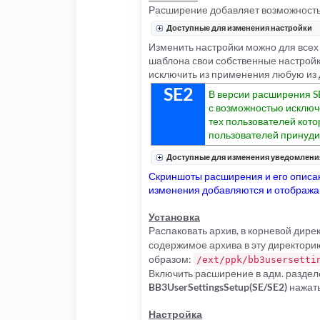
Расширение добавляет возможность
Доступные для изменения настройки
Изменить настройки можно для всех 
шаблона свои собственные настройк
исключить из применения любую из
SE2
В версии расширения S
с возможностью исключ
тех пользователей кот
пользователей принуд
Доступные для изменения уведомлени
Скриншоты расширения и его описан
изменения добавляются и отображаю
Установка
Распаковать архив, в корневой дир
содержимое архива в эту директорию
образом:
/ext/ppk/bb3usersetti
Включить расширение в адм. раздел
BB3UserSettingsSetup(SE/SE2)
нажат
Настройка