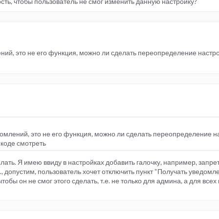
ость, чтобы пользователь не смог изменить данную настройку?
ий, это не его функция, можно ли сделать переопределение настр
млений, это не его функция, можно ли сделать переопределение н
 коде смотреть
ылать. Я имею ввиду в настройках добавить галочку, например, запр
., допустим, пользователь хочет отключить пункт "Получать уведомл
 чтобы он не смог этого сделать, т.е. не только для админа, а для все