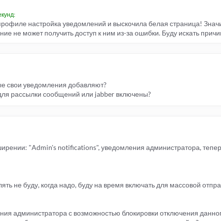
екунд:
профиле настройка уведомлений и выскочила белая страница! Значи
е не может получить доступ к ним из-за ошибки. Буду искать причи
рые свои уведомления добавляют?
для рассылки сообщений или jabber включены?
рении: "Admin's notifications", уведомления администратора, тепер
ять не буду, когда надо, буду на время включать для массовой отпр
ния администратора с возможностью блокировки отключения данног