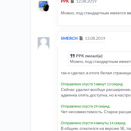
Сообщение
PPK
12.08.2019
Можно, под стандартным имеется в
Сообщение
SMERCH
13.08.2019
PPK писал(а):
Можно, под стандартным имеет
так и сделал, в итоге белая страни
Отправлено спустя 5 минут 13 секунд:
Сейчас удалил вообще расширение, в
админка опять доступна, но в настр
Отправлено спустя 29 секунд:
Чет несовместимость. Старое расши
Отправлено спустя 4 минуты 14 секунд:
В общем, откатился на версию SE, т