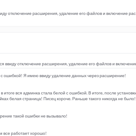
виду отключение расширения, удаление его файлов и включение ра
ся ввиду отключение расширения, удаление его файлов и включен
ца с ошибкой! Я имею ввиду удаление данных через расширение!
 итоге вся админка стала белой с ошибкой. В итоге, после установ
ойках белая страница! Писец короче. Раньше такого никогда не было!
рение такой ошибки не вызывало!
ам все работает хорошо!