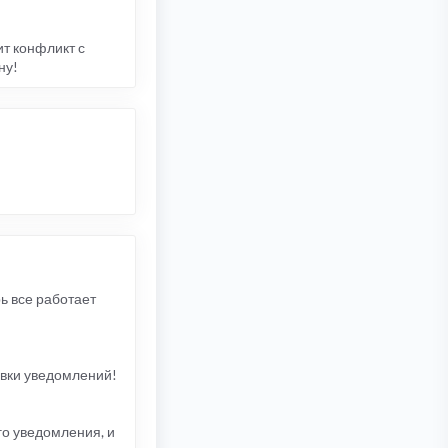
т конфликт с
ну!
ь все работает
авки уведомлений!
о уведомления, и