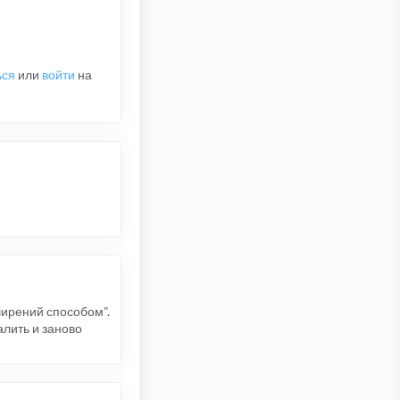
ься
или
войти
на
ширений способом".
алить и заново