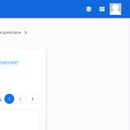
я донаторов
енение
След.
1
2
й