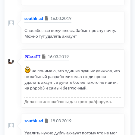
Сообщение
southklad
16.03.2019
Спасибо, все получилось. Забыл про эту почту.
Можно тут удалять аккаунт
Сообщение
9CaraTT
16.03.2019
не понимаю, это один из лучших движков, что
не забытый разработчиком, а люди просят
удалить акаунт, в рунете более такого не найти,
на phpbb3 и самый безглючный.
Делаю стили шаблоны для трекера/форума.
Сообщение
southklad
18.03.2019
Удалить нужно дубль аккаунт потому что не мог