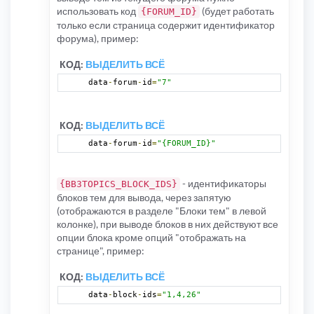
использовать код
(будет работать
{FORUM_ID}
только если страница содержит идентификатор
форума), пример:
КОД:
ВЫДЕЛИТЬ ВСЁ
data
-
forum
-
id
=
"7"
КОД:
ВЫДЕЛИТЬ ВСЁ
data
-
forum
-
id
=
"{FORUM_ID}"
- идентификаторы
{BB3TOPICS_BLOCK_IDS}
блоков тем для вывода, через запятую
(отображаются в разделе "Блоки тем" в левой
колонке), при выводе блоков в них действуют все
опции блока кроме опций "отображать на
странице", пример:
КОД:
ВЫДЕЛИТЬ ВСЁ
data
-
block
-
ids
=
"1,4,26"