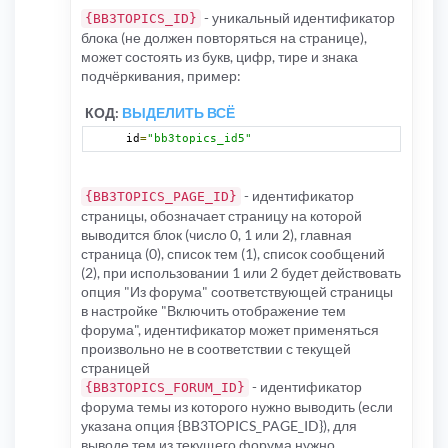
- уникальный идентификатор
{BB3TOPICS_ID}
блока (не должен повторяться на странице),
может состоять из букв, цифр, тире и знака
подчёркивания, пример:
КОД:
ВЫДЕЛИТЬ ВСЁ
id
=
"bb3topics_id5"
- идентификатор
{BB3TOPICS_PAGE_ID}
страницы, обозначает страницу на которой
выводится блок (число 0, 1 или 2), главная
страница (0), список тем (1), список сообщений
(2), при использовании 1 или 2 будет действовать
опция "Из форума" соответствующей страницы
в настройке "Включить отображение тем
форума", идентификатор может применяться
произвольно не в соответствии с текущей
страницей
- идентификатор
{BB3TOPICS_FORUM_ID}
форума темы из которого нужно выводить (если
указана опция {BB3TOPICS_PAGE_ID}), для
выводе тем из текущего форума нужно