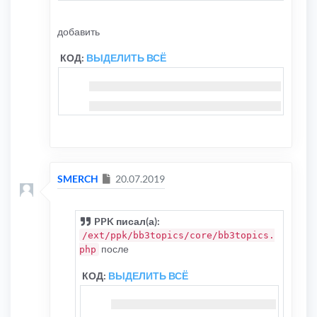
добавить
КОД:
ВЫДЕЛИТЬ ВСЁ
else
i
{
}
Сообщение
SMERCH
20.07.2019
PPK писал(а):
/ext/ppk/bb3topics/core/bb3topics.
после
php
КОД:
ВЫДЕЛИТЬ ВСЁ
e
{