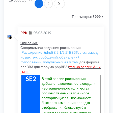
19 сообщений
След.
1
2
Просмотры:
5999
•
Сообщение
PPK
08.03.2019
Описание
Специальная редакция расширения
[Расширение] (phpBB 3.1/3.2) BB3Topics: вывод
новых тем, сообщений, объявлений,
голосований, популярных и т.п. тем
для форума
phpBB3 для форума phpBB3 (
только версии 3.1 и
выше
)
SE2
В этой версии расширения
добавлена возможность создания
неограниченного количества
блоков с темами (в том числе
повторяющиеся), возможность
быстрого изменения порядка
отображения блоков путём
перетаскивания, возможность