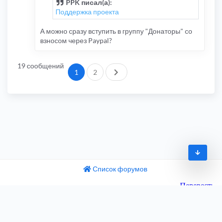
PPK писал(а):
Поддержка проекта
А можно сразу вступить в группу "Донаторы" со
взносом через Paypal?
19 сообщений
След.
1
2
Список форумов
© 2009-2026
одный текст
ните этот перевод
Часовой пояс:
UTC+04:00