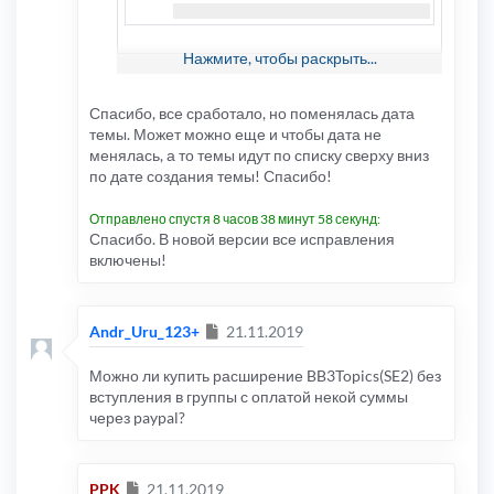
}
Нажмите, чтобы раскрыть...
добавить
Спасибо, все сработало, но поменялась дата
КОД:
ВЫДЕЛИТЬ ВСЁ
темы. Может можно еще и чтобы дата не
e
менялась, а то темы идут по списку сверху вниз
{
по дате создания темы! Спасибо!
}
Отправлено спустя 8 часов 38 минут 58 секунд:
Спасибо. В новой версии все исправления
включены!
Сообщение
Andr_Uru_123+
21.11.2019
Можно ли купить расширение BB3Topics(SE2) без
вступления в группы с оплатой некой суммы
через paypal?
Сообщение
PPK
21.11.2019