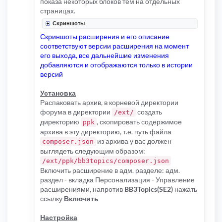
показа некоторых блоков тем на отдельных
страницах.
Скриншоты
Скриншоты расширения и его описание
соответствуют версии расширения на момент
его выхода, все дальнейшие изменения
добавляются и отображаются только в истории
версий
Установка
Распаковать архив, в корневой директории
форума в директории
создать
/ext/
директорию
, скопировать содержимое
ppk
архива в эту директорию, т.е. путь файла
из архива у вас должен
composer.json
выглядеть следующим образом:
/ext/ppk/bb3topics/composer.json
Включить расширение в адм. разделе: адм.
раздел - вкладка Персонализация - Управление
расширениями, напротив
BB3Topics(SE2)
нажать
ссылку
Включить
Настройка