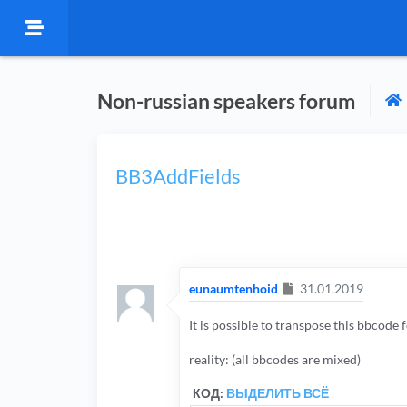
Non-russian speakers forum
BB3AddFields
Сообщение
eunaumtenhoid
31.01.2019
It is possible to transpose this bbcode 
reality: (all bbcodes are mixed)
КОД:
ВЫДЕЛИТЬ ВСЁ