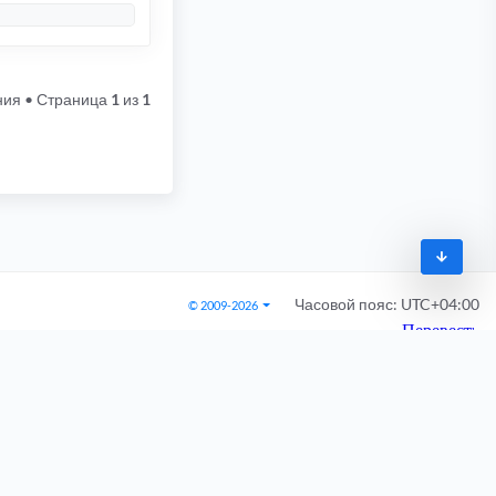
UDIO
,
 ETC
...
ния
• Страница
1
из
1
O SERVIDOR TOTALMENTE MINUSCULO
]
LINK DO ARQUIVO
[/
servidor
]
[/
spoiler
][/
hide
]
ome abreveado 
do
 seu cargo 
no
 site
)[/
final
]
(
OBRIGATORIO
)
Часовой пояс:
UTC+04:00
© 2009-2026