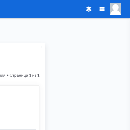
ния
• Страница
1
из
1