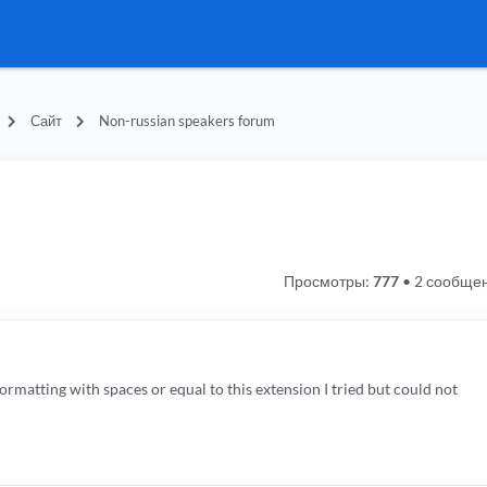
Сайт
Non-russian speakers forum
Просмотры:
777
•
2 сообще
formatting with spaces or equal to this extension I tried but could not