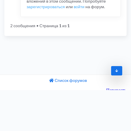
вложений в этом сообщении. Попробуйте
зарегистрироваться
или
войти
на форум.
2 сообщения
• Страница
1
из
1
Список форумов
© 2009-2026
одный текст
ните этот перевод
Часовой пояс:
UTC+04:00
 отзыв поможет нам улучшить Google Переводчик