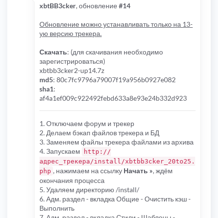
xbtBB3cker
, обновление
#14
Обновление можно устанавливать только на 13-
ую версию трекера.
Скачать
: (для скачивания необходимо
зарегистрироваться)
xbtbb3cker2-up14.7z
md5
: 80c7fc9796a79007f19a956b0927e082
sha1
:
af4a1ef009c922492febd633a8e93e24b332d923
1. Отключаем форум и трекер
2. Делаем бэкап файлов трекера и БД
3. Заменяем файлы трекера файлами из архива
4. Запускаем
http://
адрес_трекера/install/xbtbb3cker_20to25.
, нажимаем на ссылку
Начать »
, ждём
php
окончания процесса
5. Удаляем директорию /install/
6. Адм. раздел - вкладка Общие - Очистить кэш -
Выполнить
7. Адм. раздел - вкладка Стили - Шаблоны -