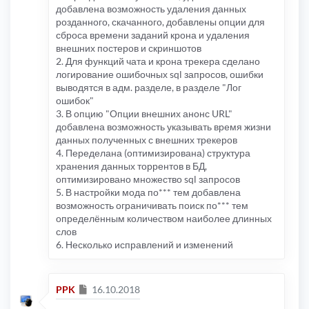
добавлена возможность удаления данных
розданного, скачанного, добавлены опции для
сброса времени заданий крона и удаления
внешних постеров и скриншотов
2. Для функций чата и крона трекера сделано
логирование ошибочных sql запросов, ошибки
выводятся в адм. разделе, в разделе "Лог
ошибок"
3. В опцию "Опции внешних анонс URL"
добавлена возможность указывать время жизни
данных полученных с внешних трекеров
4. Переделана (оптимизирована) структура
хранения данных торрентов в БД,
оптимизировано множество sql запросов
5. В настройки мода по*** тем добавлена
возможность ограничивать поиск по*** тем
определённым количеством наиболее длинных
слов
6. Несколько исправлений и изменений
Сообщение
PPK
16.10.2018