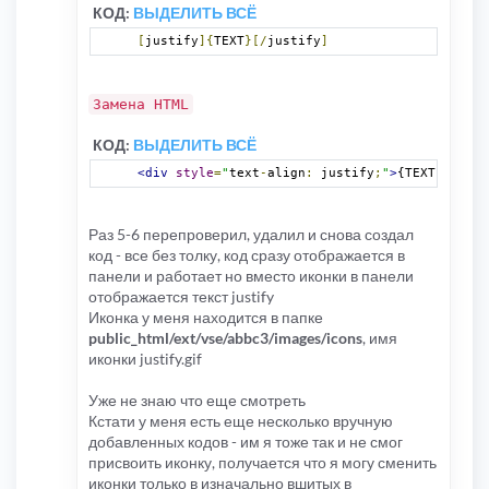
КОД:
ВЫДЕЛИТЬ ВСЁ
[
justify
]{
TEXT
}[/
justify
]
Замена HTML
КОД:
ВЫДЕЛИТЬ ВСЁ
<div
style
=
"
text
-
align
:
 justify
;
"
>
{TEXT}
</div>
Раз 5-6 перепроверил, удалил и снова создал
код - все без толку, код сразу отображается в
панели и работает но вместо иконки в панели
отображается текст justify
Иконка у меня находится в папке
public_html/ext/vse/abbc3/images/icons
, имя
иконки justify.gif
Уже не знаю что еще смотреть
Кстати у меня есть еще несколько вручную
добавленных кодов - им я тоже так и не смог
присвоить иконку, получается что я могу сменить
иконки только в изначально вшитых в