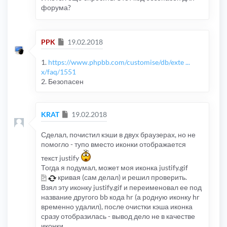
форума?
Сообщение
PPK
19.02.2018
1.
https://www.phpbb.com/customise/db/exte ...
x/faq/1551
2. Безопасен
Сообщение
KRAT
19.02.2018
Сделал, почистил кэши в двух браузерах, но не
помогло - тупо вместо иконки отображается
текст justify
Тогда я подумал, может моя иконка justify.gif
кривая (сам делал) и решил проверить.
Взял эту иконку justify.gif и переименовал ее под
название другого bb кода hr (а родную иконку hr
временно удалил), после очистки кэша иконка
сразу отобразилась - вывод дело не в качестве
иконки.