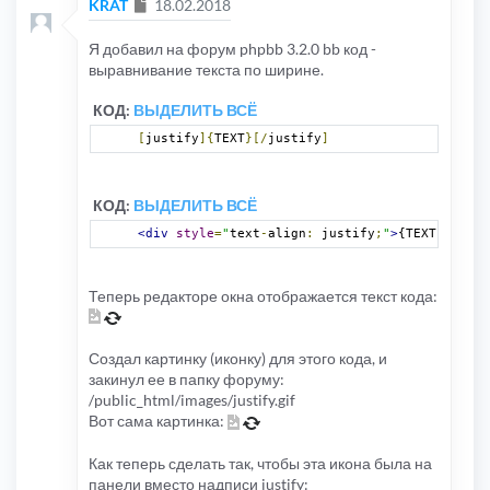
Сообщение
KRAT
18.02.2018
Я добавил на форум phpbb 3.2.0 bb код -
выравнивание текста по ширине.
КОД:
ВЫДЕЛИТЬ ВСЁ
[
justify
]{
TEXT
}[/
justify
]
КОД:
ВЫДЕЛИТЬ ВСЁ
<div
style
=
"
text
-
align
:
 justify
;
"
>
{TEXT}
</div>
Теперь редакторе окна отображается текст кода:
Создал картинку (иконку) для этого кода, и
закинул ее в папку форуму:
/public_html/images/justify.gif
Вот сама картинка:
Как теперь сделать так, чтобы эта икона была на
панели вместо надписи justify: