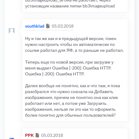
установщик название пипки bb3imageupload
Сообщение
southklad
05.03.2018
Ну и так же как и в предыдущей версии, токен
нужно настроить чтобы он автоматически по
ссылке работал для ЯФ, а то раньше не работал.
Теперь еще по новой версии, при загрузке у
меня выдает Ошибка [-200]: Ошибка HTTP.
Ошибка [-200]: Ошибка HTTP.
Далее вообще не понятно, как и что там, я пока
разобрался что нужно сначала на Добавить
изображения, причем не понятно она как клик
работает или нет, а потом уже Загрузить
изображения, нельзя ли это как то оформить
более понятно для обычных пользователей?
Сообщение
PPK
05.03.2018