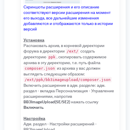
Скриншоты расширения и его описание
соответствуют версии расширения на момент
его выхода, все дальнейшие изменения
добавляются и отображаются только в истории
версий
Установка
Распаковать архив, в корневой директории
форума в директории
создать
/ext/
директорию
, скопировать содержимое
ppk
архива в эту директорию, т.е. путь файла
из архива у вас должен
composer.json
выглядеть следующим образом:
/ext/ppk/bb3imageupload/composer.json
Включить расширение в адм. разделе: адм.
раздел - вкладка Персонализация - Управление
расширениями, напротив
BB3ImageUpload(SE/SE2)
нажать ссылку
Включить
Настройка
Адм. раздел - Настройки расширений -
BB3ImageUpload