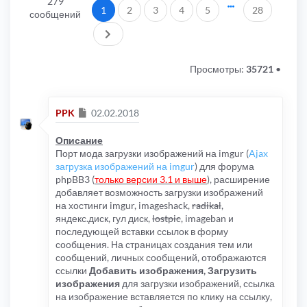
279
1
2
3
4
5
28
сообщений
След.
Просмотры:
35721
•
Сообщение
PPK
02.02.2018
Описание
Порт мода загрузки изображений на imgur (
Ajax
загрузка изображений на imgur
) для форума
phpBB3 (
только версии 3.1 и выше
), расширение
добавляет возможность загрузки изображений
на хостинги imgur, imageshack,
radikal
,
яндекс.диск, гул диск,
lostpic
, imageban и
последующей вставки ссылок в форму
сообщения. На страницах создания тем или
сообщений, личных сообщений, отображаются
ссылки
Добавить изображения, Загрузить
изображения
для загрузки изображений, ссылка
на изображение вставляется по клику на ссылку,