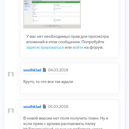
У вас нет необходимых прав для просмотра
вложений в этом сообщении. Попробуйте
зарегистрироваться
или
войти
на форум.
Сообщение
southklad
04.03.2018
Круто, то что все так ждали
Сообщение
southklad
05.03.2018
В новой версии нет поля получить токен. Ну и
если прям с архива распаковать папку
bb3imageupload_se она не работает, через