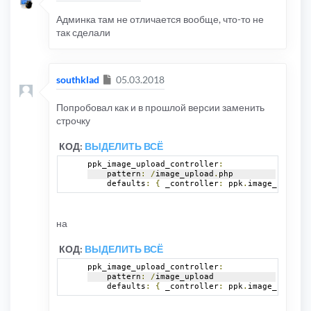
Админка там не отличается вообще, что-то не
так сделали
Сообщение
southklad
05.03.2018
Попробовал как и в прошлой версии заменить
строчку
КОД:
ВЫДЕЛИТЬ ВСЁ
ppk_image_upload_controller
:
    pattern
:
/
image_upload
.
php
    defaults
:
{
 _controller
:
 ppk
.
image_upload
.
на
КОД:
ВЫДЕЛИТЬ ВСЁ
ppk_image_upload_controller
:
    pattern
:
/
image_upload
    defaults
:
{
 _controller
:
 ppk
.
image_upload
.