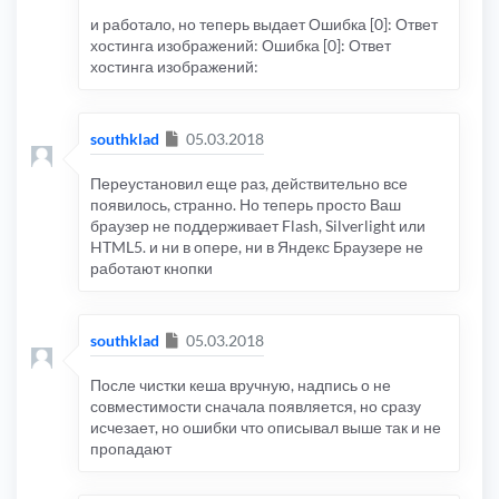
и работало, но теперь выдает Ошибка [0]: Ответ
хостинга изображений: Ошибка [0]: Ответ
хостинга изображений:
Сообщение
southklad
05.03.2018
Переустановил еще раз, действительно все
появилось, странно. Но теперь просто Ваш
браузер не поддерживает Flash, Silverlight или
HTML5. и ни в опере, ни в Яндекс Браузере не
работают кнопки
Сообщение
southklad
05.03.2018
После чистки кеша вручную, надпись о не
совместимости сначала появляется, но сразу
исчезает, но ошибки что описывал выше так и не
пропадают