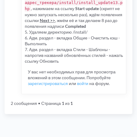
адрес_трекера/install/install_update13.p
, нажимаем на ссылку
Start update
(скрипт не
hp
нужно запускать несколько раз), ждём появления
ссылки
Next >>
, жмём её и так делаем 8 раз до
появления надписи
Completed
5. Удаляем директорию /install/
6. Адм. раздел - вкладка Общие - Очистить кэш -
Выполнить
7. Адм. раздел - вкладка Стили - Шаблоны -
напротив названий обновлённых стилей - нажать
ссылку Обновить
У вас нет необходимых прав для просмотра
вложений в этом сообщении. Попробуйте
зарегистрироваться
или
войти
на форум.
2 сообщения
• Страница
1
из
1