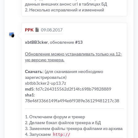
данных внешних анонс url в таблицах БД
2. Несколько исправлений и изменений
Сообщение
PPK
09.08.2017
xbtBB3cker
, обновление
#13
Обновление можно устанавливать только на 12-
ую версию трекера.
Скачать
: (для скачивания необходимо
зарегистрироваться)
xbtbb3cker2-up13.7z
md5
: fd7c264315562d2f14fc698b79828889
sha1
:
78e46f3366149fa494e6f9389e36129481217c38
1. Отключаем форум и трекер
2. Делаем бэкап файлов трекера и БД
3. Заменяем файлы трекера файлами из архива
4. Запускаем
http://